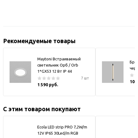
Рекомендуемые товары
Maytoni Встраиваемый
Бра
светильник Орб / Orb
чер
1*GX53 12 Вт IP 44
7 шт
10 
1 590 руб.
С этим товаром покупают
Ecola LED strip PRO 7,2W/m
12V IP65 30Led/m RGB