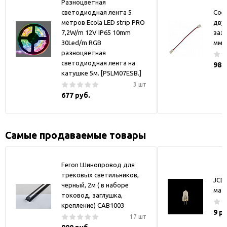
Разноцветная
светодиодная лента 5
Сое
метров Ecola LED strip PRO
двум
7,2W/m 12V IP65 10mm
заж
30Led/m RGB
мм
разноцветная
светодиодная лента на
98 
катушке 5м. [P5LM07ESB.]
3 шт
677 руб.
Самые продаваемые товары
Feron Шинопровод для
трековых светильников,
JCD
черный, 2м ( в наборе
мат
токовод, заглушка,
крепление) CAB1003
9 р
17 шт