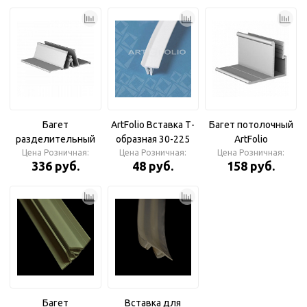
Багет
ArtFolio Вставка Т-
Багет потолочный
разделительный
образная 30-225
ArtFolio
Цена Розничная:
ArtFolio
(лавандовый), м
Цена Розничная:
алюминиевый AL
Цена Розничная:
336 руб.
48 руб.
158 руб.
алюминиевый AL
(100м в упак.)
2,5м (50м в
2,5м (50м в
упаковке)
упаковке)
Багет
Вставка для