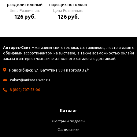
разделительный
парящих потолков
ArtFolio ПВХ 2,5м
Цена Розничная:
(100м в упаковке)
Цена Розничная:
126 руб.
126 руб.
(50м в упаковке)
Антарес-Свет
– магазины светотехники, светильников, люстр и ламп с
обширным ассортиментом на выставке, а также возможностью онлайн
заказа в интернет-магазине из полного каталога с доставкой.
Новосибирск, ул. Ватутина 99Н и Гоголя 32/1
zakaz@antares-svet.ru
8 (800) 707-53-06
Каталог
Люстры и подвесы
Светильники