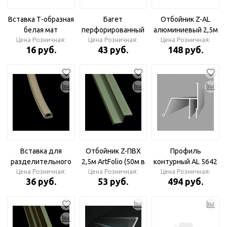
Вставка Т-образная
Багет
Отбойник Z-AL
белая мат
перфорированный
алюминиевый 2,5м
СибСпецСтрой
Цена Розничная:
ПРЕМИУМ МНП ПВХ
Цена Розничная:
(50м в упаковке)
Цена Розничная:
16 руб.
43 руб.
148 руб.
(150м)
2,5м (100м в
Экостандарт
упаковке)
Вставка для
Отбойник Z-ПВХ
Профиль
разделительного
2,5м ArtFolio (50м в
контурный AL 5642
багета 1м ArtFolio
Цена Розничная:
Цена Розничная:
упаковке)
Цена Розничная:
2м (20упак)
36 руб.
53 руб.
494 руб.
(100м в упаковке)