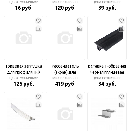
Цена Розничная:
(150м в упак.)
(50м в упаковке)
Цена Розничная:
СибСпецСтрой
Цена Розничная:
16 руб.
120 руб.
39 руб.
(100м)
Торцевая заглушка
Рассеиватель
Вставка Т-образная
для профиля ПФ
(экран) для
черная глянцевая
Цена Розничная:
6838
профиля ПФ 6838
Цена Розничная:
СибСпецСтрой
Цена Розничная:
126 руб.
419 руб.
34 руб.
30мм
(100м)