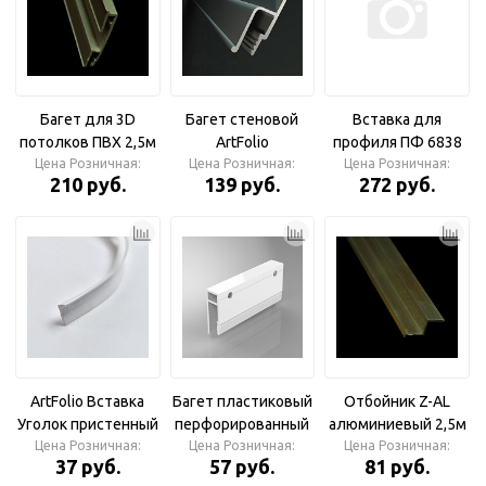
Багет для 3D
Багет стеновой
Вставка для
потолков ПВХ 2,5м
ArtFolio
профиля ПФ 6838
(50м в упаковке)
Цена Розничная:
алюминиевый AL
Цена Розничная:
Цена Розничная:
(мягкая)
210 руб.
139 руб.
272 руб.
2,5м (50м в
упаковке)
ArtFolio Вставка
Багет пластиковый
Отбойник Z-AL
Уголок пристенный
перфорированный
алюминиевый 2,5м
13мм*10,5мм бел
Цена Розничная:
Цена Розничная:
2,5м (50м в
Цена Розничная:
ArtFolio (50м в
37 руб.
57 руб.
81 руб.
ArtFolio
упаковке)
упаковке)