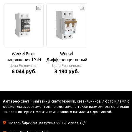
Werkel Реле
Werkel
напряжения 1P+N
Дифференциальный
Цена Розничная:
63А
автомат 1P+N 16A 30
Цена Розничная:
6 044 руб.
3 190 руб.
mА 6 kА C A
Антарес-Свет
– магазины светотехники, светильников, люстр и ламп с
обширным ассортиментом на выставке, а также возможностью онлайн
заказа в интернет-магазине из полного каталога с доставкой.
Новосибирск, ул. Ватутина 99Н и Гоголя 32/1