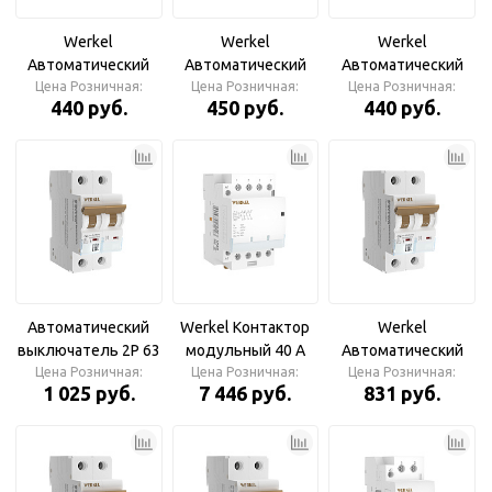
Werkel
Werkel
Werkel
Автоматический
Автоматический
Автоматический
выключатель 1P
Цена Розничная:
выключатель 1P
Цена Розничная:
выключатель 1P 16
Цена Розничная:
440 руб.
450 руб.
440 руб.
10A C 4,5 kА
16A C 6 кА
A C 4,5 kА
Автоматический
Werkel Контактор
Werkel
выключатель 2P 63
модульный 40 A
Автоматический
Цена Розничная:
A C 6 кА
Цена Розничная:
4NO (3 мод.)
выключатель 2P 10
Цена Розничная:
1 025 руб.
7 446 руб.
831 руб.
A C 4,5 кА