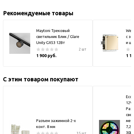
Рекомендуемые товары
Maytoni Трековый
Werk
светильник Блик / Glare
с за
Unity GX53 12Вт
и ш
2 шт
1 900 руб.
1 1
С этим товаром покупают
Ecol
12V 
Раз
све
Разъем зажимной 2-х
метр
конт. 8 мм
7,2
30L
35 шт