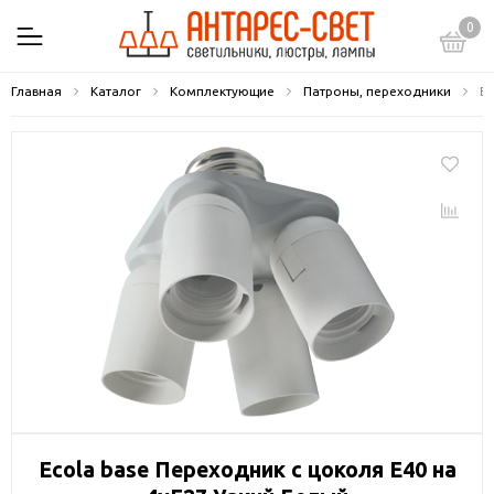
0
Главная
Каталог
Комплектующие
Патроны, переходники
Ec
Ecola base Переходник с цоколя E40 на