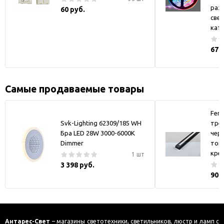
раз
60 руб.
све
кату
677
Самые продаваемые товары
Fer
Svk-Lighting 62309/185 WH
тре
Бра LED 28W 3000-6000K
черн
Dimmer
токо
кре
1 шт
3 398 руб.
900
Антарес-Свет
– магазины светотехники, светильников, люстр и ламп с