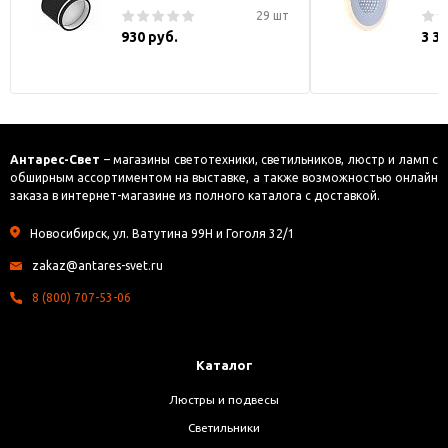
29 шт
930 руб.
3 3
Антарес-Свет
– магазины светотехники, светильников, люстр и ламп с
обширным ассортиментом на выставке, а также возможностью онлайн
заказа в интернет-магазине из полного каталога с доставкой.
Новосибирск, ул. Ватутина 99Н и Гоголя 32/1
zakaz@antares-svet.ru
8 (800) 707-53-06
Каталог
Люстры и подвесы
Светильники