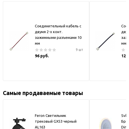
Соединительный кабель с
Сое
двумя 2-х конт.
двум
зажимными разъемами 10
заж
мм
мм
9 шт
96 руб.
128
Самые продаваемые товары
Feron Светильник
Svk-
трековый GX53 черный
Бра
AL163
Dim