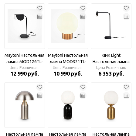
Maytoni Настольная
Maytoni Настольная
KINK Light
лампа MOD126TL-
лампа MOD321TL-
Настольная лампа
01B Mollis G9х1
Цена Розничная:
01G3 Basic form
Цена Розничная:
Цена Розничная:
Алери черный
12 990 руб.
10 990 руб.
6 353 руб.
28Вт
E14х1
w12*24 h45 Led 3W
(3000K)
Настольная лампа
Настольная лампа
Настольная лампа