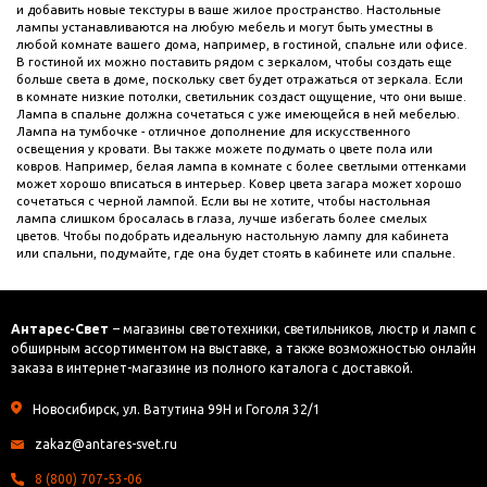
и добавить новые текстуры в ваше жилое пространство. Настольные
лампы устанавливаются на любую мебель и могут быть уместны в
любой комнате вашего дома, например, в гостиной, спальне или офисе.
В гостиной их можно поставить рядом с зеркалом, чтобы создать еще
больше света в доме, поскольку свет будет отражаться от зеркала. Если
в комнате низкие потолки, светильник создаст ощущение, что они выше.
Лампа в спальне должна сочетаться с уже имеющейся в ней мебелью.
Лампа на тумбочке - отличное дополнение для искусственного
освещения у кровати. Вы также можете подумать о цвете пола или
ковров. Например, белая лампа в комнате с более светлыми оттенками
может хорошо вписаться в интерьер. Ковер цвета загара может хорошо
сочетаться с черной лампой. Если вы не хотите, чтобы настольная
лампа слишком бросалась в глаза, лучше избегать более смелых
цветов. Чтобы подобрать идеальную настольную лампу для кабинета
или спальни, подумайте, где она будет стоять в кабинете или спальне.
Антарес-Свет
– магазины светотехники, светильников, люстр и ламп с
обширным ассортиментом на выставке, а также возможностью онлайн
заказа в интернет-магазине из полного каталога с доставкой.
Новосибирск, ул. Ватутина 99Н и Гоголя 32/1
zakaz@antares-svet.ru
8 (800) 707-53-06