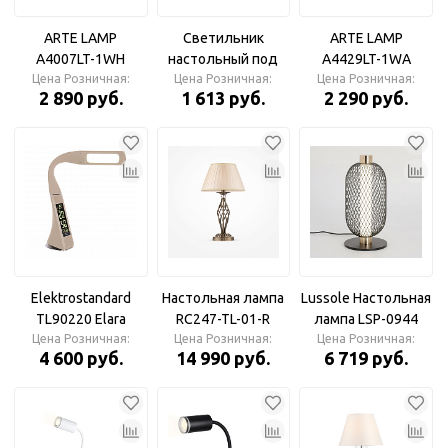
ARTE LAMP
Светильник
ARTE LAMP
A4007LT-1WH
настольный под
A4429LT-1WA
Настольная лампа
Цена Розничная:
лампу СНО-15С на
Цена Розничная:
Настольная лампа
Цена Розничная:
2 890 руб.
1 613 руб.
2 290 руб.
основании 60Вт E27
серебро IN HOME
Elektrostandard
Настольная лампа
Lussole Настольная
TL90220 Elara
RC247-TL-01-R
лампа LSP-0944
Цена Розничная:
бежевый
Цена Розничная:
Maytoni
Цена Розничная:
4 600 руб.
14 990 руб.
6 719 руб.
Настольный
светильник