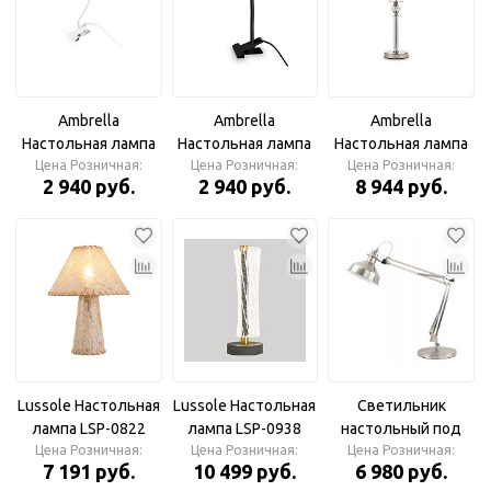
Ambrella
Ambrella
Ambrella
Настольная лампа
Настольная лампа
Настольная лампа
Цена Розничная:
на прищепке
Цена Розничная:
на прищепке
LH71007 BN/WH
Цена Розничная:
2 940 руб.
2 940 руб.
8 944 руб.
FW2467 WH белый
FW2468 BK черный
никель/белый E14
GU10 max 12W
GU10 max 12W
max 40W D260*505
Lussole Настольная
Lussole Настольная
Светильник
лампа LSP-0822
лампа LSP-0938
настольный под
Цена Розничная:
Цена Розничная:
лампу Е27 Никель
Цена Розничная:
7 191 руб.
10 499 руб.
6 980 руб.