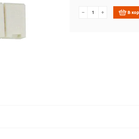
−
+
В ко