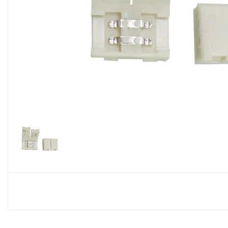
Споты
Настольные лампы
Торшеры
Светодиодные ленты
Электрика
Прожекторы
Ночники
Гирлянды
Комплектующие