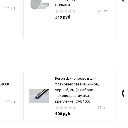
стеклом
11 шт
23 шт
319 руб.
Feron Шинопровод для
6400K
трековых светильников,
черный, 2м ( в наборе
токовод, заглушка,
крепление) CAB1003
177 шт
17 шт
900 руб.