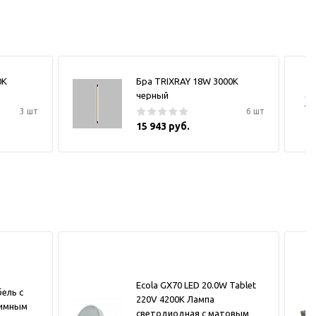
0К
Бра TRIXRAY 18W 3000К
черный
3 шт
6 шт
15 943 руб.
Ecola GX70 LED 20.0W Tablet
ель с
220V 4200K Лампа
жимным
светодиодная с матовым