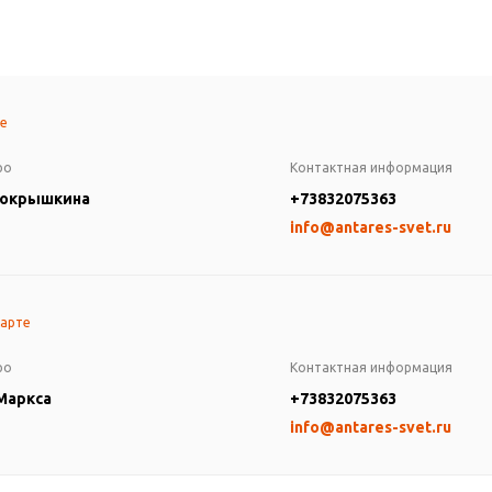
те
ро
Контактная информация
Покрышкина
+73832075363
info@antares-svet.ru
карте
ро
Контактная информация
 Маркса
+73832075363
info@antares-svet.ru