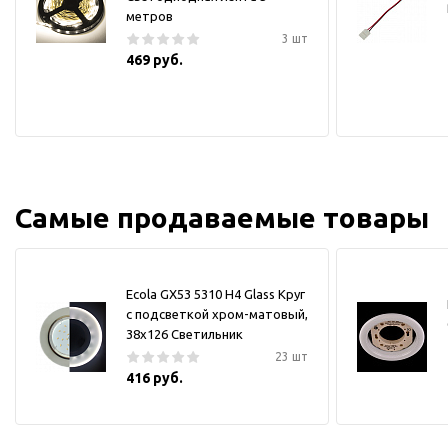
метров
3 шт
469 руб.
Самые продаваемые товары
Ecola GX53 5310 H4 Glass Круг
с подсветкой хром-матовый,
38x126 Светильник
23 шт
416 руб.