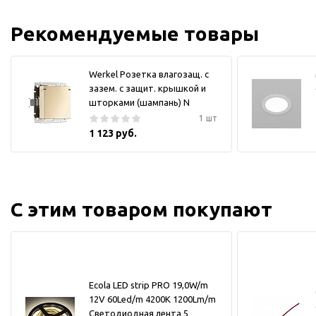
Рекомендуемые товары
Werkel Розетка влагозащ. с
зазем. с защит. крышкой и
шторками (шампань) N
1 шт
1 123 руб.
С этим товаром покупают
Ecola LED strip PRO 19,0W/m
12V 60Led/m 4200K 1200Lm/m
Светодиодная лента 5