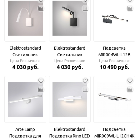
Elektrostandard
Elektrostandard
Подсветка
Светильник
Светильник
MIR004WL-L12B
Цена Розничная:
настенный
Цена Розничная:
настенный
Цена Розничная:
Maytoni
4 030 руб.
4 030 руб.
10 490 руб.
светодиодный
светодиодный
KNOB 4W 4000К
KNOB 4W 4000К
белый 40118/LED
черный 40118/LED
Arte Lamp
Elektrostandard
Подсветка
Подсветка для
Подсветка Rino LED
MIR009WL-L12CH4K