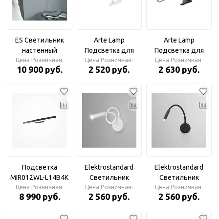
ES Светильник
Arte Lamp
Arte Lamp
настенный
Подсветка для
Подсветка для
поворотный Tuo
Цена Розничная:
зеркал A2737AP-
Цена Розничная:
зеркал A2737AP-
Цена Розничная:
10 900 руб.
2 520 руб.
2 630 руб.
15W 4000К черный
1CC STECCA
1BK STECCA
1117
Подсветка
Elektrostandard
Elektrostandard
MIR012WL-L14B4K
Светильник
Светильник
Цена Розничная:
Maytoni
Цена Розничная:
настенный
Цена Розничная:
настенный
8 990 руб.
2 560 руб.
2 560 руб.
светодиодный
светодиодный
BARD 3W 4000К
BARD 3W 4000К
белый 40117/LED
черный 40117/LED