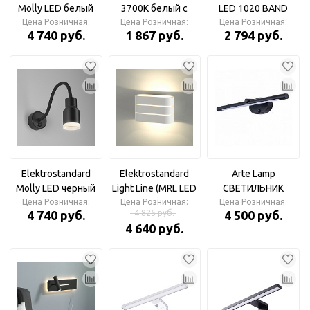
Molly LED белый
3700K белый с
LED 1020 BAND
(MRL LED 1015)
Цена Розничная:
выключателем
Цена Розничная:
черный Светильник
Цена Розничная:
4 740 руб.
1 867 руб.
2 794 руб.
Подсветка
настенный
светодиодный
Elektrostandard
Elektrostandard
Arte Lamp
Molly LED черный
Light Line (MRL LED
СВЕТИЛЬНИК
(MRL LED 1015)
Цена Розничная:
Цена Розничная:
1248) белый
Цена Розничная:
НАСТЕННЫЙ
4 740 руб.
4 825 руб.
4 500 руб.
Подсветка
A8025AP-1BK
4 640 руб.