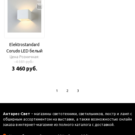
Elektrostandard
Corudo LED белый
(MRL LED 1060)
Цена Розничная:
4 381 руб.
3 460 руб.
1
2
3
Антарес-Свет
– магазины светотехники, светильников, люстр и ламп с
обширным ассортиментом на выставке, а также возможностью онлайн
заказа в интернет-магазине из полного каталога с доставкой.