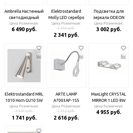
Ambrella Настенный
Elektrostandard
Подсветка для
светодиодный
Molly LED серебро
зеркала ODEON
Цена Розничная:
светильник с
(MRL LED 1015)
Цена Розничная:
LIGHT 2446/2 ODL13
Цена Розничная:
6 490 руб.
3 559 руб.
3 002 руб.
выключателем
715 хром G9 2*40W
2 341 руб.
FW421 SWH белый
220V IZAR
песок LED 4200K
15W 500*50
Elektrostandard MRL
ARTE LAMP
MaxLight CRYSTAL
1010 Horn GU10 SW
A7003AP-1SS
MIRROR 1 LED 8W
сатинированный
Цена Розничная:
Цена Розничная:
Подсветка
IP20 хром 4500К
Цена Розничная:
2 647 руб.
2 712 руб.
4 955 руб.
никель Светильник
Подсветка
1 741 руб.
2 616 руб.
настенный