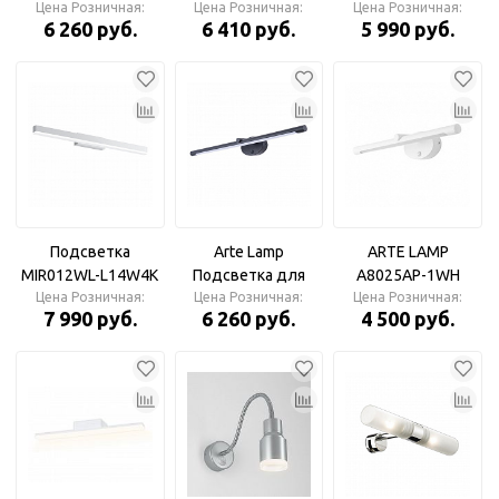
картин A8027AP-
Цена Розничная:
10W IP20 белый
Цена Розничная:
Цена Розничная:
Maytoni
6 260 руб.
6 410 руб.
5 990 руб.
1WH RONNIE
Подсветка
Подсветка
Arte Lamp
ARTE LAMP
MIR012WL-L14W4K
Подсветка для
A8025AP-1WH
Цена Розничная:
Maytoni
картин A8027AP-
Цена Розничная:
Подсветка для
Цена Розничная:
7 990 руб.
6 260 руб.
4 500 руб.
1BK RONNIE
картин