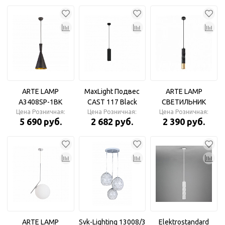
Подвес
ARTE LAMP
MaxLight Подвес
ARTE LAMP
A3408SP-1BK
CAST 117 Black
СВЕТИЛЬНИК
Цена Розничная:
Подвес
GU10 квадратный
Цена Розничная:
Цена Розничная:
ПОДВЕСНОЙ
5 690 руб.
2 682 руб.
2 390 руб.
ø60x60x230мм
A3280SP-1BK
ARTE LAMP
Svk-Lighting 13008/3
Elektrostandard