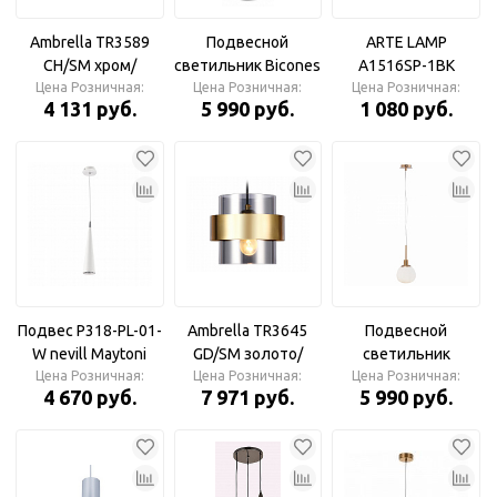
Ambrella TR3589
Подвесной
ARTE LAMP
CH/SM хром/
светильник Bicones
A1516SP-1BK
дымчатый E27 max
Цена Розничная:
серый 140мм, E27х1
Цена Розничная:
CANOPUS Подвес
Цена Розничная:
4 131 руб.
5 990 руб.
1 080 руб.
40W D100*1050
60Вт P359-PL-140-C
Подвес
Maytoni
Подвес P318-PL-01-
Ambrella TR3645
Подвесной
W nevill Maytoni
GD/SM золото/
светильник
Цена Розничная:
дымчатый E27 max
Цена Розничная:
MOD221-PL-01-G
Цена Розничная:
4 670 руб.
7 971 руб.
5 990 руб.
40W D180*950
Maytoni А
Подвес