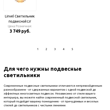
Linvel Светильник
подвесной LV
Цена Розничная:
9478/1 Фузе
3 749 руб.
Матовое золото
Е27 40W
300х300х170мм
1
2
3
4
5
Для чего нужны подвесные
светильники
Современные подвесные светильники отличаются непревзойденным
разнообразием - от сдержанных вариантов с одной подвеской до
эффектных многосветных подвесок. Независимо от стиля вашего
интерьера, вы можете найти современный подвесной светильник,
который подойдет вашему помещению - от причудливых и веселых
стилей до светильников с чистыми линиями.