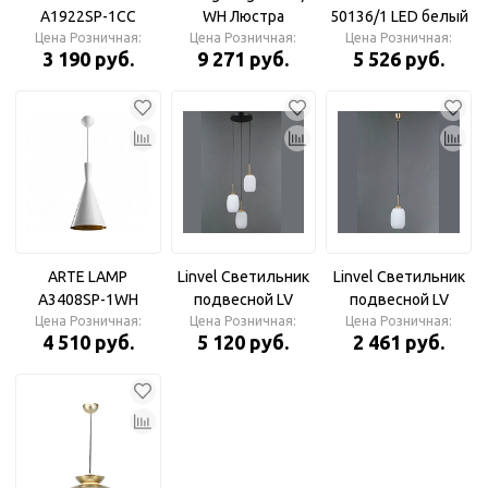
A1922SP-1CC
WH Люстра
50136/1 LED белый
Цена Розничная:
BOLLA-UNICA
Цена Розничная:
E27*60W
Цена Розничная:
Спот
3 190 руб.
9 271 руб.
5 526 руб.
Подвес
ARTE LAMP
Linvel Светильник
Linvel Светильник
A3408SP-1WH
подвесной LV
подвесной LV
Цена Розничная:
Подвес
9505/3 Арес Латунь
Цена Розничная:
9505/1 Арес Латунь
Цена Розничная:
4 510 руб.
5 120 руб.
2 461 руб.
Е27 40W 220-230V
Е27 40W 220-230V
340х340х1200мм
130х130х1200мм