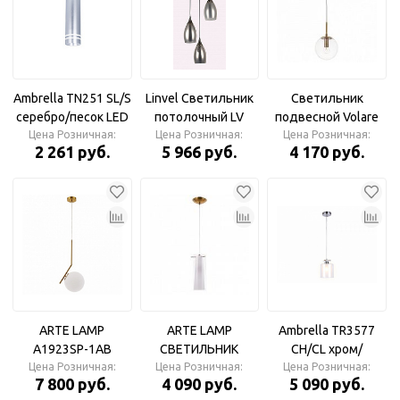
Ambrella TN251 SL/S
Linvel Светильник
Светильник
серебро/песок LED
потолочный LV
подвесной Volare
4200K 12W D70*285
Цена Розничная:
9373/3 Пио Чёрный
Цена Розничная:
A1915SP-1AB ARTE
Цена Розничная:
2 261 руб.
5 966 руб.
4 170 руб.
Подвесной
Е14 40W
LAMP
точечный
светодиодный
светильник
ARTE LAMP
ARTE LAMP
Ambrella TR3577
A1923SP-1AB
СВЕТИЛЬНИК
CH/CL хром/
Цена Розничная:
BOLLA-UNICA
Цена Розничная:
ПОДВЕСНОЙ
прозрачный E27
Цена Розничная:
7 800 руб.
4 090 руб.
5 090 руб.
Подвес
A8983SP-1PB
max 40W D150*1025