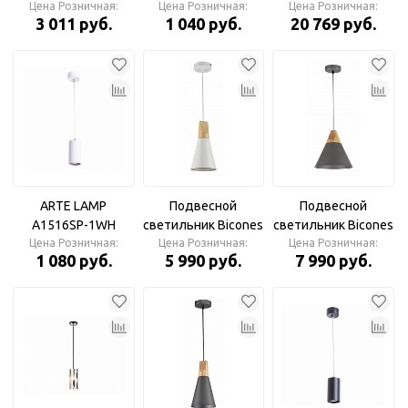
Цена Розничная:
LED 4200K 9W
черный матовый
Цена Розничная:
D600*1100 (ПДУ
Цена Розничная:
3 011 руб.
1 040 руб.
20 769 руб.
D80*290
Спот
РАДИО 2.4)
Светильник
Светильник
подвесной
подвесной
ARTE LAMP
Подвесной
Подвесной
A1516SP-1WH
светильник Bicones
светильник Bicones
CANOPUS Подвес
Цена Розничная:
Цена Розничная:
белый 140мм,
серый 220мм, E27х1
Цена Розничная:
1 080 руб.
5 990 руб.
7 990 руб.
E27х1 60Вт P359-
60Вт P359-PL-220-C
PL-140-W Maytoni
Maytoni