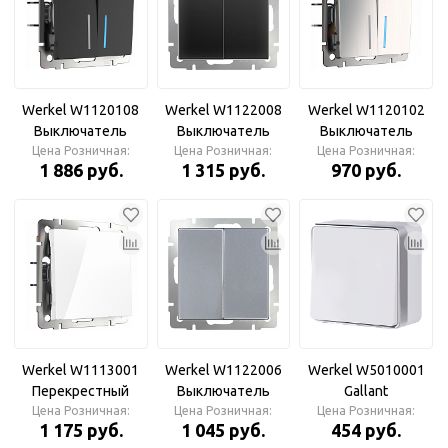
Werkel W1120108
Werkel W1122008
Werkel W1120102
Выключатель
Выключатель
Выключатель
двухклавишный с
Цена Розничная:
двухклавишный
Цена Розничная:
двухклавишный с
Цена Розничная:
1 886 руб.
1 315 руб.
970 руб.
подсветкой
проходной (черный
подсветкой
(черный матовый)
матовый)
(глянцевый никель)
Werkel W1113001
Werkel W1122006
Werkel W5010001
Перекрестный
Выключатель
Gallant
переключатель
Цена Розничная:
двухклавишный
Цена Розничная:
Цена Розничная:
Выключатель
1 175 руб.
1 045 руб.
454 руб.
одноклавишный
проходной
одноклавишный