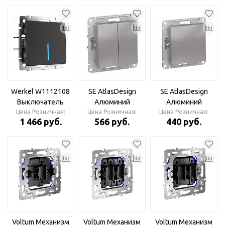
(белый)
(серебряный)
накладной (белый)
Werkel W1112108
SE AtlasDesign
SE AtlasDesign
Выключатель
Алюминий
Алюминий
одноклавишный
Цена Розничная:
Выключатель 2-
Цена Розничная:
Выключатель 1-
Цена Розничная:
1 466 руб.
566 руб.
440 руб.
проходной с
клавишный сх.5,
клавишный сх.1,
подсветкой
10АХ, механизм
10АХ, механизм
(черный матовый)
Voltum Механизм
Voltum Механизм
Voltum Механизм