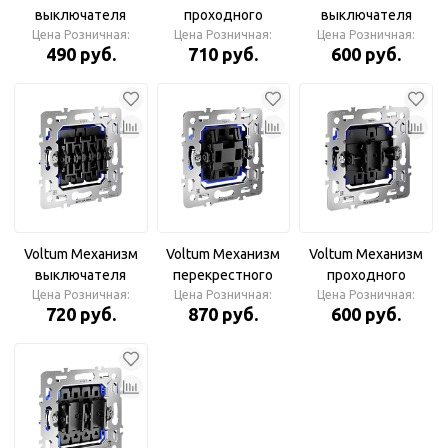
выключателя
проходного
выключателя
одноклавишного
Цена Розничная:
переключателя
Цена Розничная:
двухклавишного
Цена Розничная:
490 руб.
710 руб.
600 руб.
10А, S70
двухклавишного
10А, S70
10А, S70
Voltum Механизм
Voltum Механизм
Voltum Механизм
выключателя
перекрестного
проходного
трехклавишного
Цена Розничная:
переключателя
Цена Розничная:
переключателя
Цена Розничная:
720 руб.
870 руб.
600 руб.
10А, S70
одноклавишного
одноклавишного
10А, S70
10А, S70