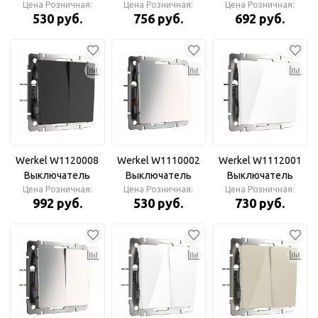
одноклавишный
Цена Розничная:
двухклавишный
Цена Розничная:
одноклавишный
Цена Розничная:
530 руб.
756 руб.
692 руб.
(белый)
(белый)
(черный матовый)
Werkel W1120008
Werkel W1110002
Werkel W1112001
Выключатель
Выключатель
Выключатель
двухклавишный
Цена Розничная:
одноклавишный
Цена Розничная:
одноклавишный
Цена Розничная:
992 руб.
530 руб.
730 руб.
(черный матовый)
(глянцевый никель)
проходной (белый)