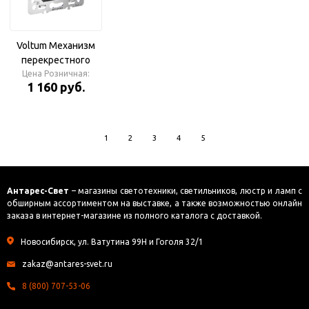
Voltum Механизм
перекрестного
переключателя
Цена Розничная:
1 160 руб.
двухклавишного
10А, S70
1
2
3
4
5
Антарес-Свет
– магазины светотехники, светильников, люстр и ламп с
обширным ассортиментом на выставке, а также возможностью онлайн
заказа в интернет-магазине из полного каталога с доставкой.
Новосибирск, ул. Ватутина 99Н и Гоголя 32/1
zakaz@antares-svet.ru
8 (800) 707-53-06