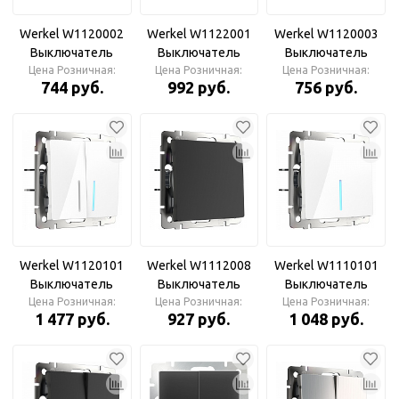
Werkel W1120002
Werkel W1122001
Werkel W1120003
Выключатель
Выключатель
Выключатель
двухклавишный
Цена Розничная:
двухклавишный
Цена Розничная:
двухклавишный
Цена Розничная:
744 руб.
992 руб.
756 руб.
(глянцевый никель)
проходной (белый)
(слоновая кость)
Werkel W1120101
Werkel W1112008
Werkel W1110101
Выключатель
Выключатель
Выключатель
двухклавишный с
Цена Розничная:
одноклавишный
Цена Розничная:
одноклавишный с
Цена Розничная:
1 477 руб.
927 руб.
1 048 руб.
подсветкой
проходной (черный
подсветкой
(белый)
матовый)
(белый)