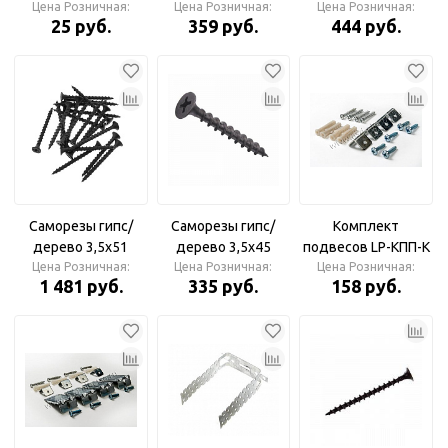
(150/200шт/уп)
Цена Розничная:
Красный 6x51 (500
Цена Розничная:
(соединитель для
Цена Розничная:
25 руб.
359 руб.
444 руб.
шт) DIODTRADE
AL2113) длина
100см серебро
LD510
Саморезы гипс/
Саморезы гипс/
Комплект
дерево 3,5х51
дерево 3,5х45
подвесов LP-КПП-К
(упаковка 1600 шт.)
Цена Розничная:
(упаковка 500 шт.)
Цена Розничная:
Цена Розничная:
потолочный
1 481 руб.
335 руб.
158 руб.
КОРОТКИЙ для
панели
светодиодной