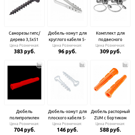
Саморезы гипс/
Дюбель-хомут для
Комплект для
дерево 3,5х51
круглого кабеля 5-
подвесного
(упаковка 500 шт.)
Цена Розничная:
Цена Розничная:
10мм нейлон
Цена Розничная:
монтажа
383 руб.
96 руб.
309 руб.
РСМ
белый (100)
светильников
Geniled
Дюбель
Дюбель-хомут для
Дюбель распорный
полипропилен
плоского кабеля 5-
ZUM с бортиком
трехсегментный
Цена Розничная:
8мм нейлон белый
Цена Розничная:
Цена Розничная:
704 руб.
146 руб.
588 руб.
6*51 (1000 шт. в
(100)