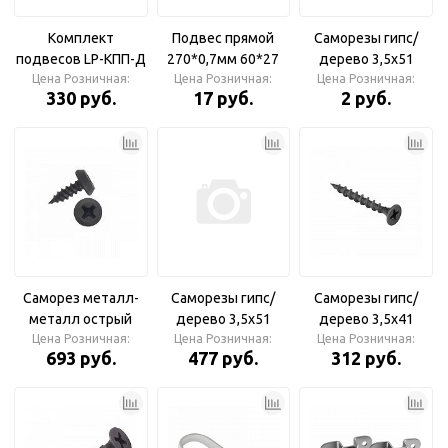
Комплект
Подвес прямой
Саморезы гипс/
подвесов LP-КПП-Д
270*0,7мм 60*27
дерево 3,5х51
Цена Розничная:
потолочный
Цена Розничная:
(150шт/уп)
Цена Розничная:
330 руб.
17 руб.
2 руб.
ДЛИННЫЙ для
панели
светодиодной
Саморез металл-
Саморезы гипс/
Саморезы гипс/
металл острый
дерево 3,5х51
дерево 3,5х41
3,5х9,5 ( клопик)
Цена Розничная:
Премиум (упаковка
Цена Розничная:
(упаковка 500 шт.)
Цена Розничная:
693 руб.
477 руб.
312 руб.
(1000шт)
400 шт.) РСМ
РСМ