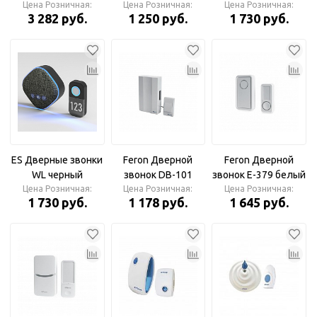
клетка Дверной
Цена Розничная:
Цена Розничная:
IP40 Черный
Цена Розничная:
3 282 руб.
1 250 руб.
1 730 руб.
звонок
Дверной звонок
ES Дверные звонки
Feron Дверной
Feron Дверной
WL черный
звонок DB-101
звонок E-379 белый
Цена Розничная:
белый проводной
Цена Розничная:
Цена Розничная:
18 мелодий
1 730 руб.
1 178 руб.
1 645 руб.