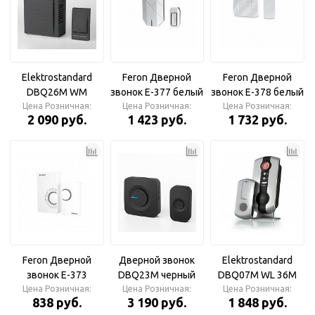
Elektrostandard
Feron Дверной
Feron Дверной
DBQ26M WM
звонок E-377 белый
звонок E-378 белый
Цена Розничная:
черный IP44
Цена Розничная:
30 мелодий
Цена Розничная:
10 мелодий
2 090 руб.
1 423 руб.
1 732 руб.
Дверной звонок
Feron Дверной
Дверной звонок
Elektrostandard
звонок E-373
DBQ23M черный
DBQ07M WL 36M
Цена Розничная:
белый/серый
Цена Розничная:
ПОД ЗАКАЗ
Цена Розничная:
серебряный
838 руб.
3 190 руб.
1 848 руб.
Дверной звонок