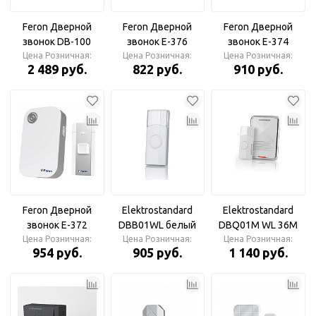
Feron Дверной
Feron Дверной
Feron Дверной
звонок DB-100
звонок E-376
звонок E-374
Цена Розничная:
белый
белый/синий 36
Цена Розничная:
белый/синий 36
Цена Розничная:
2 489 руб.
822 руб.
910 руб.
мелодий
мелодий
Feron Дверной
Elektrostandard
Elektrostandard
звонок E-372
DBB01WL белый
DBQ01M WL 36M
белый/серый 36
Цена Розничная:
Цена Розничная:
Кнопка
белый Дверной
Цена Розничная:
954 руб.
905 руб.
1 140 руб.
мелодий
звонок