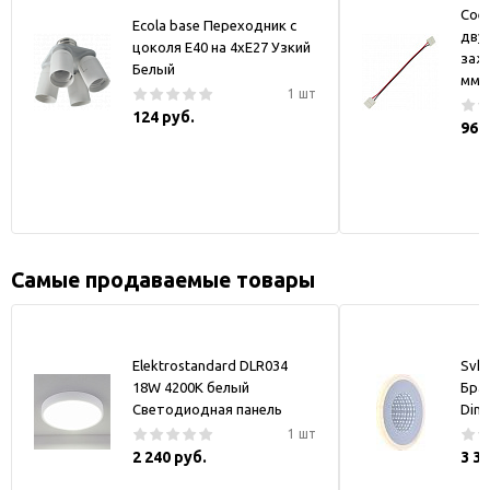
Сое
Ecola base Переходник с
двум
цоколя E40 на 4хE27 Узкий
заж
Белый
мм
1 шт
124 руб.
96 
Самые продаваемые товары
Elektrostandard DLR034
Svk-
18W 4200K белый
Бра
Светодиодная панель
Dim
1 шт
2 240 руб.
3 3