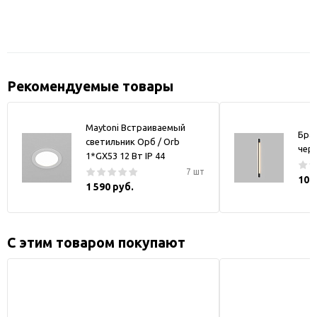
Рекомендуемые товары
Maytoni Встраиваемый
Бра
светильник Орб / Orb
чер
1*GX53 12 Вт IP 44
7 шт
10 
1 590 руб.
С этим товаром покупают