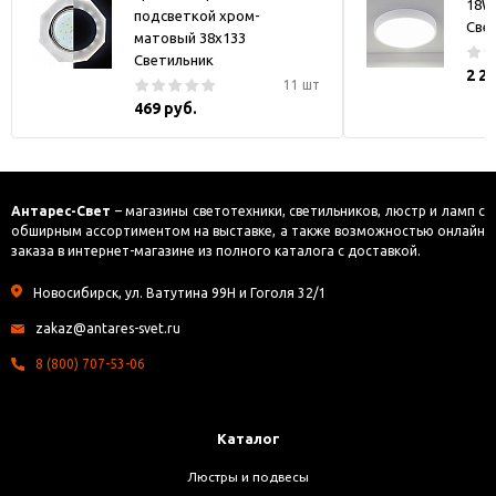
18W
подсветкой хром-
Све
матовый 38x133
Светильник
2 2
11 шт
469 руб.
Антарес-Свет
– магазины светотехники, светильников, люстр и ламп с
обширным ассортиментом на выставке, а также возможностью онлайн
заказа в интернет-магазине из полного каталога с доставкой.
Новосибирск, ул. Ватутина 99Н и Гоголя 32/1
zakaz@antares-svet.ru
8 (800) 707-53-06
Каталог
Люстры и подвесы