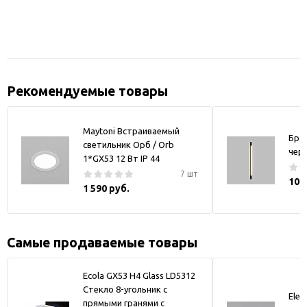
Рекомендуемые товары
Maytoni Встраиваемый
Бра
светильник Орб / Orb
чер
1*GX53 12 Вт IP 44
7 шт
10 
1 590 руб.
Самые продаваемые товары
Ecola GX53 H4 Glass LD5312
Стекло 8-угольник с
Elek
прямыми гранями с