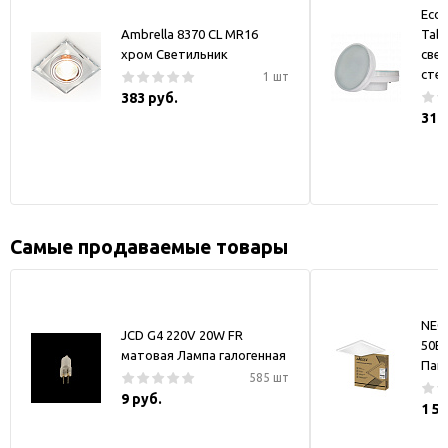
Ecol
Ambrella 8370 CL MR16
Tabl
хром Светильник
све
сте
1 шт
383 руб.
319
Самые продаваемые товары
NEO
JCD G4 220V 20W FR
50В
матовая Лампа галогенная
Пан
585 шт
9 руб.
1 5