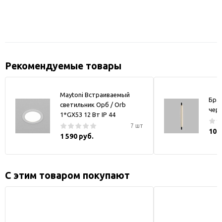
Рекомендуемые товары
Maytoni Встраиваемый
Бра
светильник Орб / Orb
чер
1*GX53 12 Вт IP 44
7 шт
10 
1 590 руб.
С этим товаром покупают