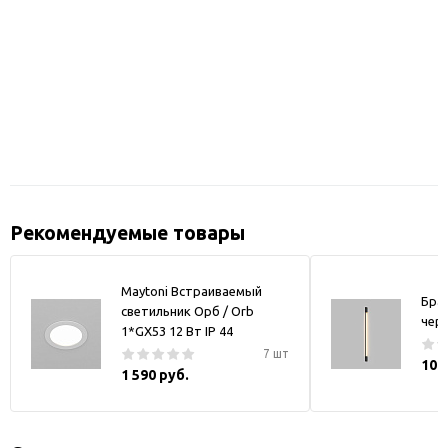
Рекомендуемые товары
Maytoni Встраиваемый
Бра
светильник Орб / Orb
чер
1*GX53 12 Вт IP 44
7 шт
10 
1 590 руб.