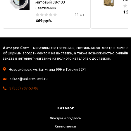
матовый 38x133
Светильник
1 5
11 шт
469 руб.
Антарес-Свет
– магазины светотехники, светильников, люстр и ламп с
обширным ассортиментом на выставке, а также возможностью онлайн
заказа в интернет-магазине из полного каталога с доставкой.
Новосибирск, ул. Ватутина 99Н и Гоголя 32/1
zakaz@antares-svet.ru
8 (800) 707-53-06
Каталог
Люстры и подвесы
Светильники