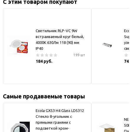
С этим товаром покупают
Светильник RLP-VC 9W
Ecol
встраиваемый круг белый,
Supp
4000К 630Лм 118 (90) мм
узки
IP40
све
199 шт
184 руб.
746
Самые продаваемые товары
Ecola GX53 H4 Glass LD5312
Стекло 8-угольник с
NEO
прямыми гранями с
50В
подсветкой хром-
Пан