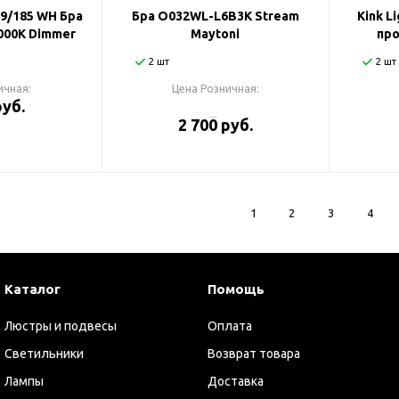
09/185 WH Бра
Бра O032WL-L6B3K Stream
Kink L
000K Dimmer
Maytoni
про
2 шт
2 шт
ичная:
Цена Розничная:
руб.
2 700 руб.
1
2
3
4
Каталог
Помощь
Люстры и подвесы
Оплата
Светильники
Возврат товара
Лампы
Доставка