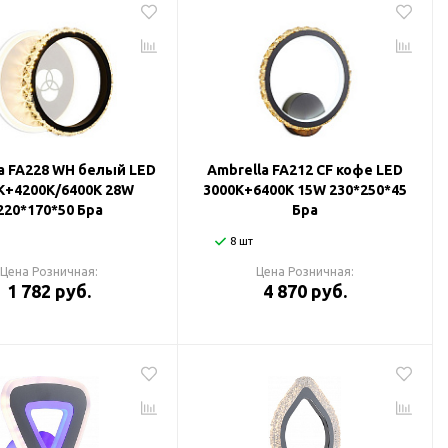
a FA228 WH белый LED
Ambrella FA212 CF кофе LED
K+4200K/6400K 28W
3000K+6400K 15W 230*250*45
220*170*50 Бра
Бра
8 шт
Цена Розничная:
Цена Розничная:
1 782 руб.
4 870 руб.