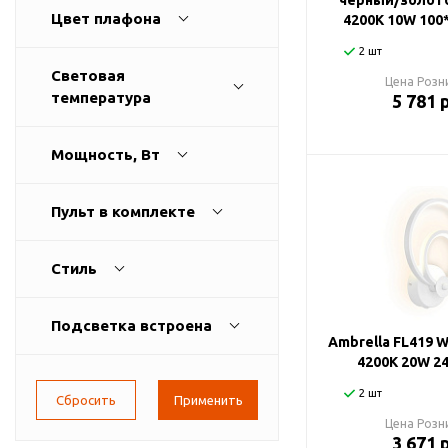
черный/золото
Цвет плафона
4200K 10W 100
2 шт
Световая
Цена Розн
температура
5 781 
Мощность, Вт
Пульт в комплекте
Стиль
Подсветка встроена
Ambrella FL419 
4200K 20W 2
2 шт
Цена Розн
3 671 