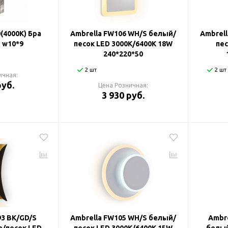
0(4000K) Бра
Ambrella FW106 WH/S белый/
Ambrel
 w10*9
песок LED 3000K/6400K 18W
пес
240*220*50
2 шт
2 шт
ичная:
руб.
Цена Розничная:
3 930 руб.
93 BK/GD/S
Ambrella FW105 WH/S белый/
Ambr