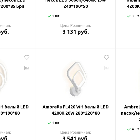
/песок LED
песок LED 3000K/6400K 15W
белый
*200*85 Бра
240*190*50
4200K
1 шт
3 шт
ичная:
Цена Розничная:
руб.
3 131 руб.
WH белый LED
Ambrella FL420 WH белый LED
Ambrel
40*190*80
4200K 20W 280*220*80
песок/м
1 шт
4 шт
ичная:
Цена Розничная:
руб.
3 541 руб.