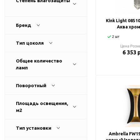
Степень влагозащиты
Споты
Настольные лампы
Kink Light 0851
Бренд
Аква хром
Торшеры
2 шт
Тип цоколя
Цена Розн
Светодиодные ленты
6 353 
Общее количество
Электрика
ламп
Прожекторы
Поворотный
Ночники
Площадь освещения,
м2
Гирлянды
Тип установки
Комплектующие
Ambrella FW1