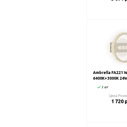
Ambrella FA221 
6400K+3000K 24W
2 шт
Цена Розн
1 720 