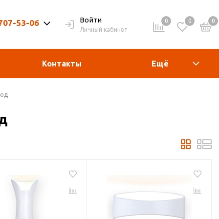
Войти
0
0
0
 707-53-06
Личный кабинет
9-20ч. | Вых. 9-19ч.
Контакты
Ещё
иод
од