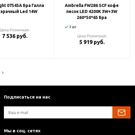
ight 07545A Бра Галла
Ambrella FW286 SCF кофе
зрачный Led 14W
песок LED 4200K 3W+3W
260*50*65 Бра
3 шт
Цена Розничная:
7 536 руб.
Цена Розничная:
5 919 руб.
Подписаться на нас
Мы в соц. сетях