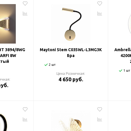
HT 3894/8WG
Maytoni Stem C035WL-L3MG3K
Ambrell
ARFI 8W
Бра
4200
стый
2 шт
1 шт
Цена Розничная:
4 650 руб.
ичная:
руб.