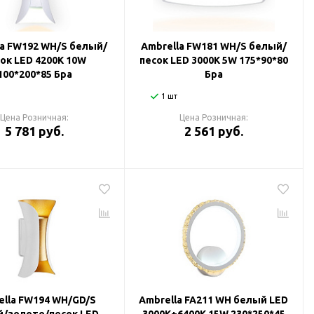
la FW192 WH/S белый/
Ambrella FW181 WH/S белый/
ок LED 4200K 10W
песок LED 3000K 5W 175*90*80
100*200*85 Бра
Бра
1 шт
Цена Розничная:
Цена Розничная:
5 781 руб.
2 561 руб.
ella FW194 WH/GD/S
Ambrella FA211 WH белый LED