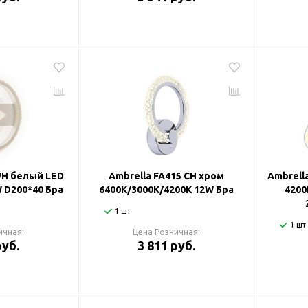
WH белый LED
Ambrella FA415 CH хром
Ambrell
 D200*40 Бра
6400K/3000K/4200K 12W Бра
4200
1 шт
1 шт
ичная:
Цена Розничная:
руб.
3 811 руб.