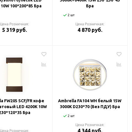
/золото/песок LED
3000K+6400K 15W 230*250*45
 10W 100*200*85 Бра
Бра
2 шт
Цена Розничная:
Цена Розничная:
5 319 руб.
4 870 руб.
la FW205 SCF/FR кофе
Ambrella FA104 WH белый 15W
атовый LED 4200K 10W
3000K D230*70 (Без ПДУ) Бра
230*120*35 Бра
2 шт
Цена Розничная:
4 344 руб.
Цена Розничная: