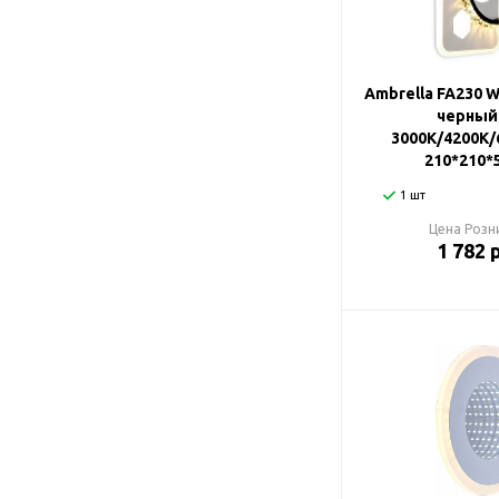
Ambrella FA230 
черный
3000K/4200K/
210*210*
1 шт
Цена Розн
1 782 