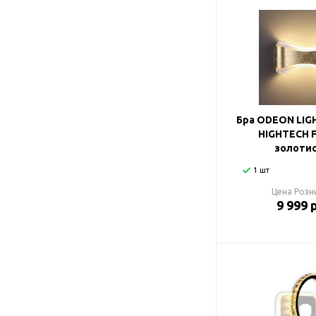
Бра ODEON LIG
HIGHTECH F
золоти
1 шт
Цена Розн
9 999 