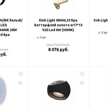
WH/BK белый/
Kink Light 08444,33 Бра
Svk-Ligh
 LED
Баттерфляй золото w17*13
6400K 28W
h20 Led 6W (3000K)
2 шт
50 Бра
3 шт
Цена Розничная:
8 076 руб.
ичная:
руб.