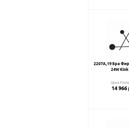
2207A,19 Бра Фи
24W Kink
Цена Розн
14 966 