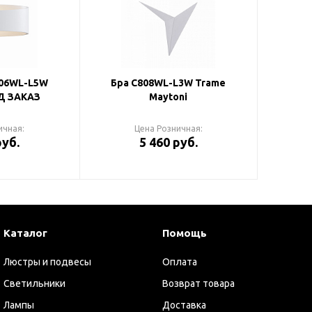
806WL-L5W
Бра C808WL-L3W Trame
Д ЗАКАЗ
Maytoni
ичная:
Цена Розничная:
руб.
5 460 руб.
Каталог
Помощь
Люстры и подвесы
Оплата
Светильники
Возврат товара
Лампы
Доставка