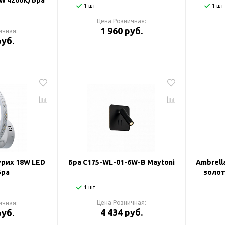
W 4200K) Бра
1 шт
1 шт
Цена Розничная:
1 960 руб.
ичная:
руб.
рих 18W LED
Бра C175-WL-01-6W-B Maytoni
Ambrell
Бра
золот
1 шт
Цена Розничная:
ичная:
4 434 руб.
руб.