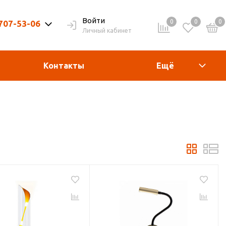
Войти
0
0
0
 707-53-06
Личный кабинет
9-20ч. | Вых. 9-19ч.
Контакты
Ещё