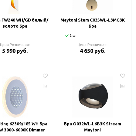
a FW240 WH/GD белый/
Maytoni Stem C035WL-L3MG3K
золото Бра
Бра
2 шт
Цена Розничная:
Цена Розничная:
5 990 руб.
4 650 руб.
hting 62309/185 WH Бра
Бра O032WL-L6B3K Stream
W 3000-6000K Dimmer
Maytoni