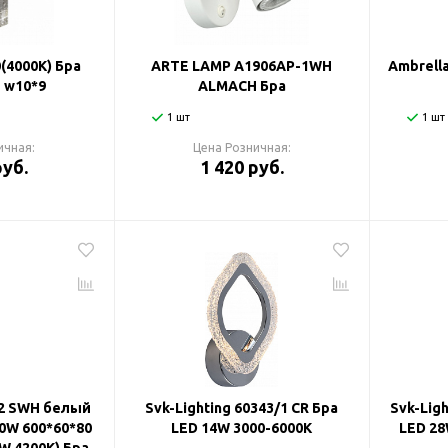
0(4000K) Бра
ARTE LAMP A1906AP-1WH
Ambrell
 w10*9
ALMACH Бра
1 шт
1 шт
ичная:
Цена Розничная:
руб.
1 420 руб.
/2 SWH белый
Svk-Lighting 60343/1 CR Бра
Svk-Lig
40W 600*60*80
LED 14W 3000-6000K
LED 28