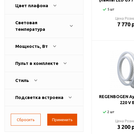
(лампы LED G9 7
Цвет плафона
5 шт
Цена Розн
Световая
7 770 
температура
Мощность, Вт
Пульт в комплекте
Стиль
REGENBOGEN Ау
Подсветка встроена
220 V 
2 шт
Цена Розн
3 200 