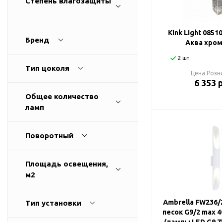
Степень влагозащиты
Споты
Настольные лампы
Kink Light 0851
Бренд
Аква хром
Торшеры
2 шт
Тип цоколя
Цена Розн
Светодиодные ленты
6 353 
Общее количество
Электрика
ламп
Прожекторы
Поворотный
Ночники
Площадь освещения,
м2
Гирлянды
Ambrella FW236
Тип установки
Комплектующие
песок G9/2 max 