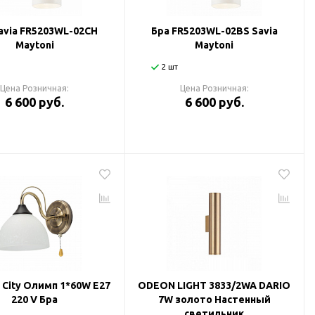
avia FR5203WL-02CH
Бра FR5203WL-02BS Savia
Maytoni
Maytoni
2 шт
Цена Розничная:
Цена Розничная:
6 600 руб.
6 600 руб.
 City Олимп 1*60W E27
ODEON LIGHT 3833/2WA DARIO
220 V Бра
7W золото Настенный
светильник