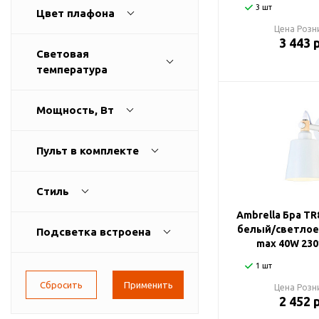
3 шт
Цвет плафона
Цена Розн
3 443 
Световая
температура
Мощность, Вт
Пульт в комплекте
Стиль
Ambrella Бра T
белый/светлое
Подсветка встроена
max 40W 230
1 шт
Цена Розн
2 452 