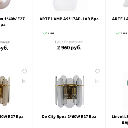
я 1*40W E27
ARTE LAMP A9317AP-1AB Бра
ARTE L
Бра
2 шт
2 шт
Цена Розничная:
ичная:
2 960 руб.
руб.
*60W E27 Бра
De City Бриз 2*60W E27 Бра
Linvel 
де