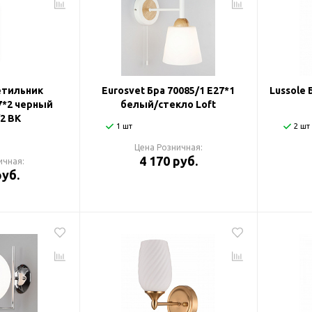
етильник
Eurosvet Бра 70085/1 E27*1
Lussole
7*2 черный
белый/стекло Loft
2 BK
1 шт
2 шт
Цена Розничная:
4 170 руб.
ичная:
руб.