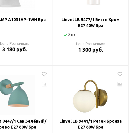
AMP A1031AP-1WH Бра
Linvel LB 9477/1 Бигге Хром
Е27 40W Бра
2 шт
Цена Розничная:
Цена Розничная:
3 180 руб.
1 300 руб.
LB 9447/1 Сан Зелёный/
Linvel LB 9441/1 Реген Бронза
рево Е27 60W Бра
Е27 60W Бра