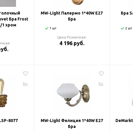
толочный
MW-Light Палермо 1*40W E27
Бра S
vet Бра Frost
Бра
3/1 хром
1 шт
2 шт
Цена Розничная:
4 196 руб.
ичная:
руб.
 LSP-8077
MW-Light Фелиция 1*40W E27
DeMarkt
Бра