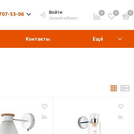
Войти
0
0
0
 707-53-06
Личный кабинет
9-20ч. | Вых. 9-19ч.
Контакты
Ещё