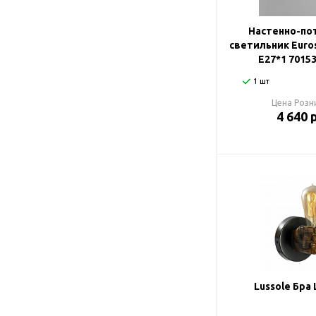
Настенно-по
светильник Euros
E27*1 7015
1 шт
Цена Розн
4 640 
Lussole Бра