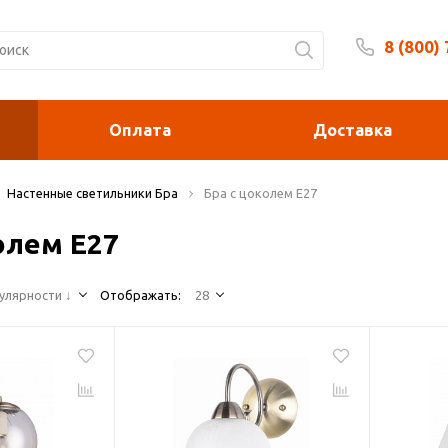
8 (800)
Будни 
Оплата
Доставка
Настенные светильники Бра
Бра с цоколем E27
олем E27
улярности ↓
Отображать:
28