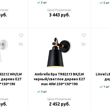
2 шт
2 шт
ичная:
Цена Розничная:
руб.
3 443 руб.
R82212 WH/LW
Ambrella Бра TR82213 BK/LW
Linvel 
 дерево E27
черный/светлое дерево E27
де
*130*190
max 40W 230*130*190
1 шт
3 шт
ичная:
Цена Розничная:
руб.
2 452 руб.