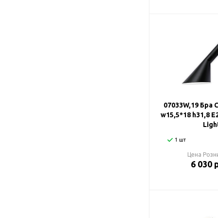
07033W,19 Бра 
w15,5*18 h31,8 E
Ligh
1 шт
Цена Розн
6 030 