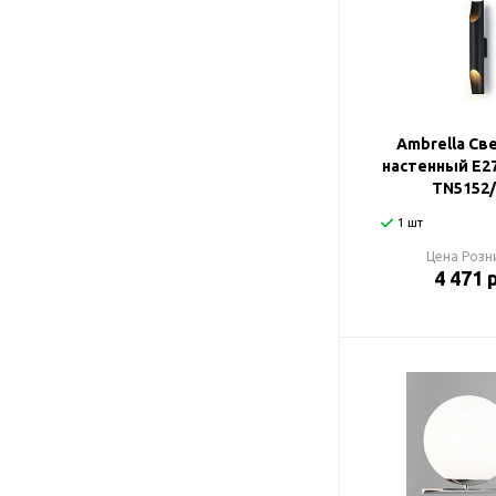
Ambrella Св
настенный E2
TN5152/
1 шт
Цена Розн
4 471 