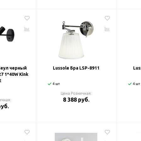
Сеул черный
Lussole Бра LSP-8911
Lus
27 1*40W Kink
t
4 шт
4 шт
Цена Розничная:
8 388 руб.
ичная:
руб.