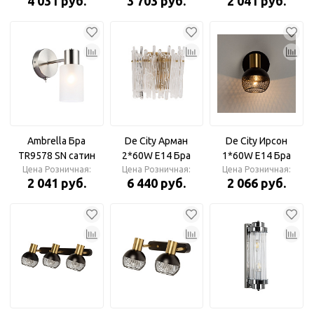
4 031 руб.
3 703 руб.
2 041 руб.
матовый E14 max
E14 max 40W
40W
Ambrella Бра
De City Арман
De City Ирсон
TR9578 SN сатин
2*60W E14 Бра
1*60W Е14 Бра
Цена Розничная:
E14 max 40W
Цена Розничная:
Цена Розничная:
2 041 руб.
6 440 руб.
2 066 руб.