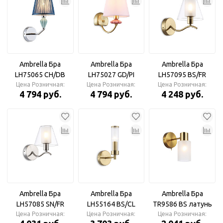
Ambrella Бра
Ambrella Бра
Ambrella Бра
LH75065 CH/DB
LH75027 GD/PI
LH57095 BS/FR
хром/темно синий
Цена Розничная:
золото/розовый
Цена Розничная:
Цена Розничная:
латунь/белый
4 794 руб.
4 794 руб.
4 248 руб.
E14 max 40W
E14 max 40W
матовый E14 max
40W
Ambrella Бра
Ambrella Бра
Ambrella Бра
LH57085 SN/FR
LH55164 BS/CL
TR9586 BS латунь
Цена Розничная:
никель/белый
латунь/прозрачный
Цена Розничная:
Цена Розничная:
E14 max 40W