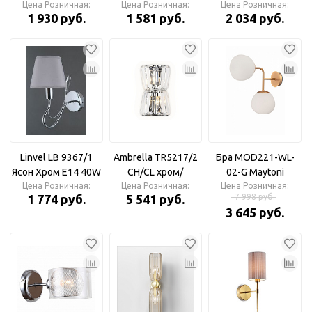
Цена Розничная:
хром Е14 40W
Цена Розничная:
Цена Розничная:
распродажа
1 930 руб.
1 581 руб.
2 034 руб.
265x130x200мм Бра
Linvel LB 9367/1
Ambrella TR5217/2
Бра MOD221-WL-
Ясон Хром Е14 40W
СН/CL хром/
02-G Maytoni
Цена Розничная:
Бра
прозрачный E14/2
Цена Розничная:
Цена Розничная:
1 774 руб.
5 541 руб.
7 998 руб.
max 40W
3 645 руб.
245*150*110 Бра