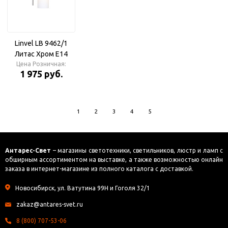
Linvel LB 9462/1
Литас Хром Е14
Цена Розничная:
40W Бра
1 975 руб.
1
2
3
4
5
Антарес-Свет
– магазины светотехники, светильников, люстр и ламп с
обширным ассортиментом на выставке, а также возможностью онлайн
заказа в интернет-магазине из полного каталога с доставкой.
Новосибирск, ул. Ватутина 99Н и Гоголя 32/1
zakaz@antares-svet.ru
8 (800) 707-53-06