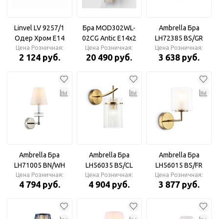
Linvel LV 9257/1
Бра MOD302WL-
Ambrella Бра
Одер Хром Е14
02CG Antic E14х2
LH72385 BS/GR
Цена Розничная:
40W Бра
Цена Розничная:
Maytoni
латунь/серый E14
Цена Розничная:
2 124 руб.
20 490 руб.
3 638 руб.
max 40W
Ambrella Бра
Ambrella Бра
Ambrella Бра
LH71005 BN/WH
LH56035 BS/CL
LH56015 BS/FR
никель/белый E14
Цена Розничная:
латунь/прозрачный
Цена Розничная:
Цена Розничная:
латунь/белый
4 794 руб.
4 904 руб.
3 877 руб.
max 40W
E14 max 40W
матовый E14 max
40W