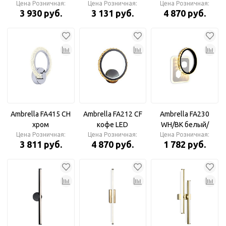
LED 3000K/6400K
Цена Розничная:
LED 3000K/6400K
Цена Розничная:
3000K+6400K 15W
Цена Розничная:
3 930 руб.
3 131 руб.
4 870 руб.
18W 240*220*50
15W 240*190*50
230*250*45 Бра
Ambrella FA415 CH
Ambrella FA212 CF
Ambrella FA230
хром
кофе LED
WH/BK белый/
6400K/3000K/4200K
Цена Розничная:
3000K+6400K 15W
Цена Розничная:
Цена Розничная:
черный LED
3 811 руб.
4 870 руб.
1 782 руб.
12W Бра
230*250*45 Бра
3000K/4200K/6400K
28W 210*210*50
Бра