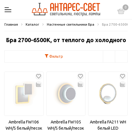
0
Главная
Каталог
Настенные светильники Бра
Бра 2700-6500К, 
Бра 2700-6500К, от теплого до холодного
Фильтр
Ambrella FW106
Ambrella FW105
Ambrella FA211 WH
WH/S белый/песок
WH/S белый/песок
белый LED