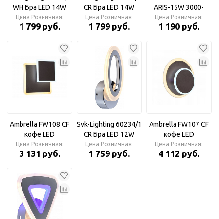
WH Бра LED 14W
CR Бра LED 14W
ARIS-15W 3000-
Цена Розничная:
3000-6000K
Цена Розничная:
3000-6000K
6500K STEP COLOR
Цена Розничная:
1 799 руб.
1 799 руб.
1 190 руб.
черный Бра
Ambrella FW108 CF
Svk-Lighting 60234/1
Ambrella FW107 CF
кофе LED
CR Бра LED 12W
кофе LED
3000K/6400K 18W
Цена Розничная:
Цена Розничная:
3000K/6400K 15W
Цена Розничная:
3 131 руб.
1 759 руб.
4 112 руб.
240*220*50 Бра
240*190*50 Бра