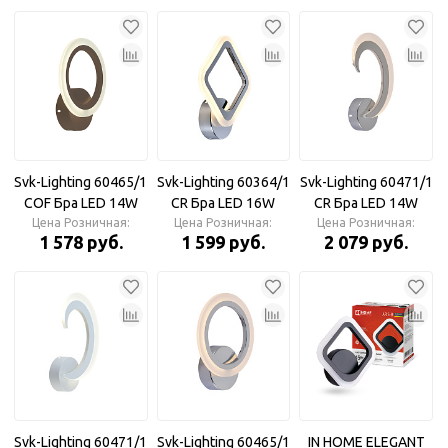
GD золото 14W
1580Lm
3000K-6400K
610*45*80
Svk-Lighting 60465/1
Svk-Lighting 60364/1
Svk-Lighting 60471/1
COF Бра LED 14W
СR Бра LED 16W
CR Бра LED 14W
Цена Розничная:
3000-6000K
Цена Розничная:
3000-6000K
Цена Розничная:
3000-6000K
1 578 руб.
1 599 руб.
2 079 руб.
Svk-Lighting 60471/1
Svk-Lighting 60465/1
IN HOME ELEGANT