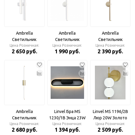
Ambrella
Ambrella
Ambrella
Светильник
Светильник
Светильник
светодиодный
Цена Розничная:
светодиодный
Цена Розничная:
светодиодный
Цена Розничная:
2 650 руб.
1 990 руб.
2 390 руб.
настенный FL6151
настенный FL6101
настенный FL6104
WH белый 18W
WH белый 14W
GD золото 14W
3000K-6400K
3000K-6400K
3000K-6400K
510*120*65
605*100*60
605*100*60
Ambrella
Linvel Бра MS
Linvel MS 1196/2B
Светильник
1230/1В Энца 23W
Люр 20W Золото
светодиодный
Цена Розничная:
Цена Розничная:
Чёрный
3000-6000К Бра
Цена Розничная:
2 680 руб.
1 394 руб.
2 509 руб.
настенный FL6124
3000/4000/6500К