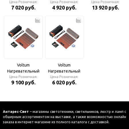
элемент теплого
Цена Розничная:
элемент теплого
Цена Розничная:
элемент теплого
Цена Розничная:
7 020 руб.
4 920 руб.
13 920 руб.
пола Т150 VLT01-
пола Т150 VLT01-
пола Т150 VLT01-
150-2.0
150-1.0
150-5.0
Voltum
Voltum
Нагревательный
Нагревательный
элемент теплого
Цена Розничная:
элемент теплого
Цена Розничная:
9 100 руб.
6 020 руб.
пола Т150 VLT01-
пола Т150 VLT01-
150-3.0
150-1.5
Антарес-Свет
– магазины светотехники, светильников, люстр и ламп с
обширным ассортиментом на выставке, а также возможностью онлайн
заказа в интернет-магазине из полного каталога с доставкой.