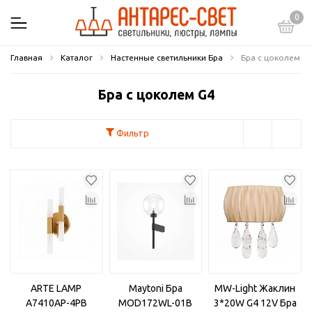
0
Главная
Каталог
Настенные светильники Бра
Бра с цоколем G
Бра с цоколем G4
Фильтр
ARTE LAMP
Maytoni Бра
MW-Light Жаклин
A7410AP-4PB
MOD172WL-01B
3*20W G4 12V Бра