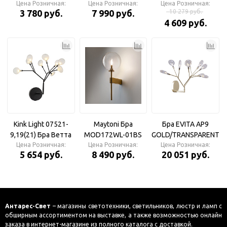
Цена Розничная:
Ramona Бра
Цена Розничная:
Mood
Цена Розничная:
3 780 руб.
7 990 руб.
10 279 руб.
4 609 руб.
Kink Light 07521-
Maytoni Бра
Бра EVITA AP9
9,19(21) Бра Ветта
MOD172WL-01BS
GOLD/TRANSPARENT
Цена Розничная:
черный
Цена Розничная:
Mood
Цена Розничная:
Cristal lux
5 654 руб.
8 490 руб.
20 051 руб.
(проз.плафоны) d42
h38 G4 9*2W
Антарес-Свет
– магазины светотехники, светильников, люстр и ламп с
обширным ассортиментом на выставке, а также возможностью онлайн
заказа в интернет-магазине из полного каталога с доставкой.