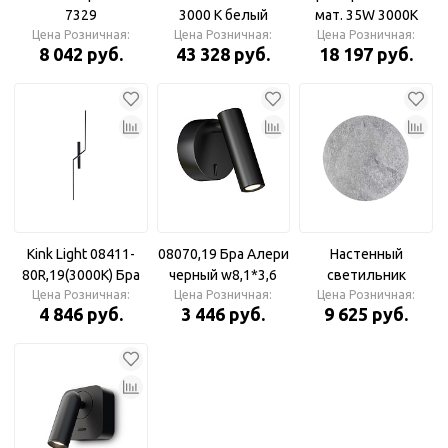
7329
3000 K белый
мат. 35W 3000K
Цена Розничная:
Цена Розничная:
Настенный
Цена Розничная:
8 042 руб.
43 328 руб.
18 197 руб.
светильник
Kink Light 08411-
08070,19 Бра Алери
Настенный
80R,19(3000K) Бра
черный w8,1*3,6
светильник
Цена Розничная:
Твист черный
h11 Led 3W (3000K)
Цена Розничная:
LUNARIO 9W 3000K
Цена Розничная:
4 846 руб.
3 446 руб.
9 625 руб.
(правое) w15*6 h80
Kink Light
серебряное
Led 13W (3000K)
фольгирование
HIGHTECH