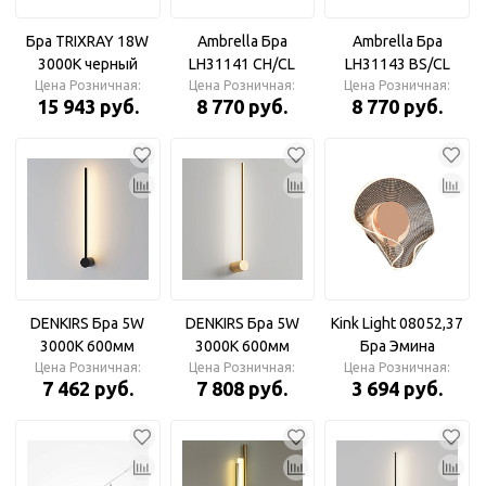
Бра TRIXRAY 18W
Ambrella Бра
Ambrella Бра
3000К черный
LH31141 СH/CL
LH31143 BS/CL
Цена Розничная:
хром/прозрачный
Цена Розничная:
латунь/прозрачный
Цена Розничная:
15 943 руб.
8 770 руб.
8 770 руб.
13W 3000K
13W 3000K
DENKIRS Бра 5W
DENKIRS Бра 5W
Kink Light 08052,37
3000K 600мм
3000K 600мм
Бра Эмина
Цена Розничная:
черный
матовое золото
Цена Розничная:
Цена Розничная:
французское
7 462 руб.
7 808 руб.
3 694 руб.
золото d25 h20 Led
8W (3000K)