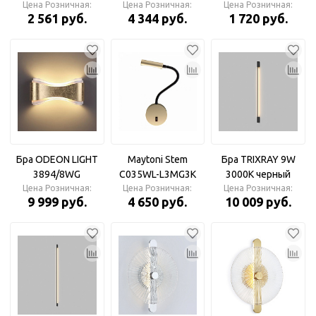
Цена Розничная:
LED 3000K 5W
D230*70 (Без ПДУ)
Цена Розничная:
6400K+3000K 24W
Цена Розничная:
2 561 руб.
4 344 руб.
1 720 руб.
175*90*80 Бра
Бра
D200*40 Бра
Бра ODEON LIGHT
Maytoni Stem
Бра TRIXRAY 9W
3894/8WG
C035WL-L3MG3K
3000К черный
HIGHTECH FARFI 8W
Цена Розничная:
Цена Розничная:
Бра
Цена Розничная:
9 999 руб.
4 650 руб.
10 009 руб.
золотистый