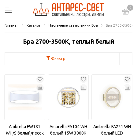
0
Главная
Каталог
Настенные светильники Бра
Бра 2700-3500К,
Бра 2700-3500К, теплый белый
Фильтр
Ambrella FW181
Ambrella FA104 WH
Ambrella FA221 WH
WH/S белый/песок
белый 15W 3000K
белый LED