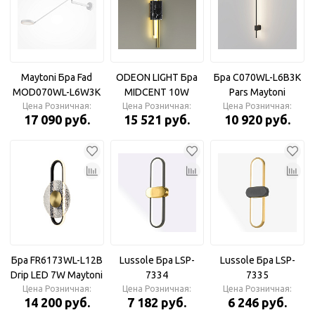
Maytoni Бра Fad
ODEON LIGHT Бра
Бра C070WL-L6B3K
MOD070WL-L6W3K
MIDCENT 10W
Pars Maytoni
Цена Розничная:
3000К 6Вт
Цена Розничная:
3000К MARMI
Цена Розничная:
17 090 руб.
15 521 руб.
10 920 руб.
золотистый
Бра FR6173WL-L12B
Lussole Бра LSP-
Lussole Бра LSP-
Drip LED 7W Maytoni
7334
7335
Цена Розничная:
Цена Розничная:
Цена Розничная:
14 200 руб.
7 182 руб.
6 246 руб.