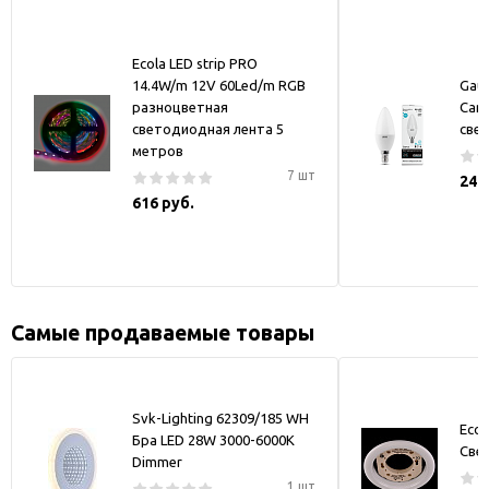
Ecola LED strip PRO
14.4W/m 12V 60Led/m RGB
Gaus
разноцветная
Cand
светодиодная лента 5
све
метров
7 шт
246
616 руб.
Самые продаваемые товары
Svk-Lighting 62309/185 WH
Ecol
Бра LED 28W 3000-6000K
Све
Dimmer
1 шт