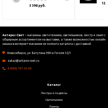
121
3 398 руб.
Антарес-Свет
– магазины светотехники, светильников, люстр и ламп с
обширным ассортиментом на выставке, а также возможностью онлайн
заказа в интернет-магазине из полного каталога с доставкой.
Новосибирск, ул. Ватутина 99Н и Гоголя 32/1
zakaz@antares-svet.ru
8 (800) 707-53-06
Каталог
Люстры и подвесы
Светильники
Лампы