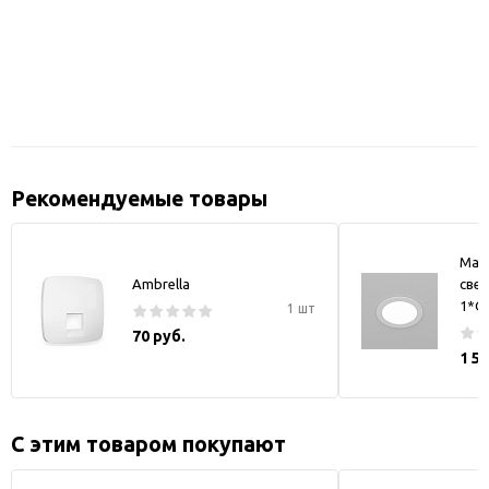
Рекомендуемые товары
May
Ambrella
свет
1*GX
1 шт
70 руб.
1 5
С этим товаром покупают