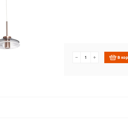
−
+
В ко