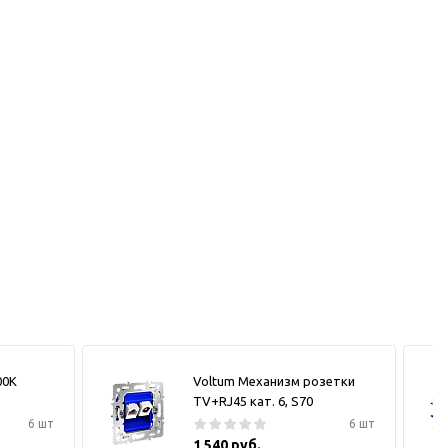
00К
Voltum Механизм розетки
TV+RJ45 кат. 6, S70
6 шт
6 шт
1 540 руб.