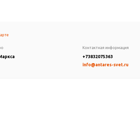
карте
ро
Контактная информация
 Маркса
+73832075363
info@antares-svet.ru