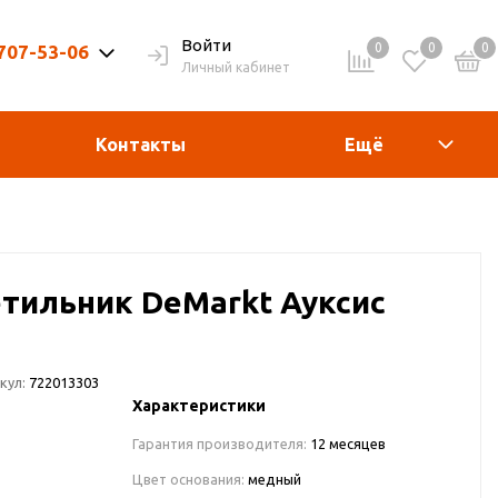
Войти
0
0
0
 707-53-06
Личный кабинет
9-20ч. | Вых. 9-19ч.
Контакты
Ещё
тильник DeMarkt Ауксис
кул:
722013303
Характеристики
Гарантия производителя:
12 месяцев
Цвет основания:
медный