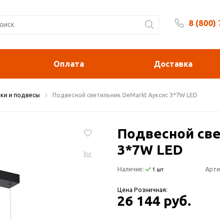
8 (800)
Будни 
Оплата
Доставка
ки и подвесы
Подвесной светильник DeMarkt Ауксис 3*7W LED
Подвесной све
3*7W LED
Наличие:
Арти
1 шт
Цена Розничная:
26 144 руб.