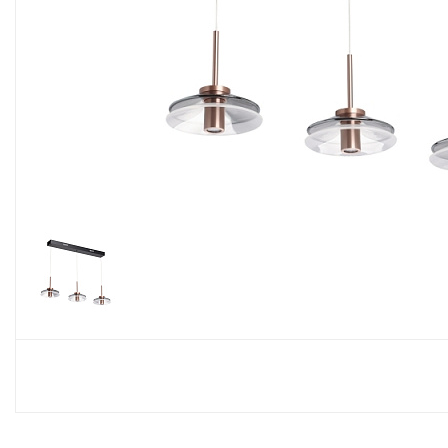
Споты
Настольные лампы
Торшеры
Светодиодные ленты
Электрика
Прожекторы
Ночники
Гирлянды
Комплектующие