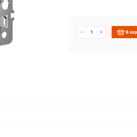
−
+
В ко