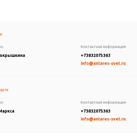
те
ро
Контактная информация
Покрышкина
+73832075363
info@antares-svet.ru
карте
ро
Контактная информация
 Маркса
+73832075363
info@antares-svet.ru