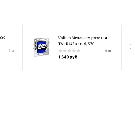
00К
Voltum Механизм розетки
TV+RJ45 кат. 6, S70
6 шт
6 шт
1 540 руб.