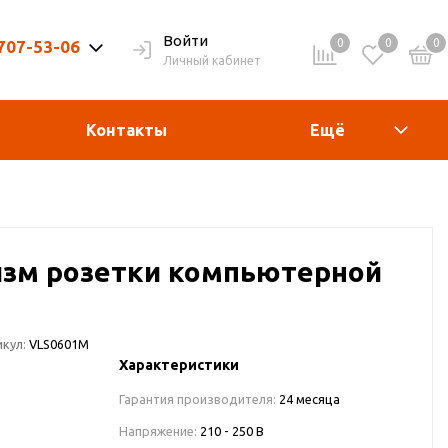
Войти
0
0
0
 707-53-06
Личный кабинет
9-20ч. | Вых. 9-19ч.
Контакты
Ещё
изм розетки компьютерной
кул:
VLS0601M
Характеристики
Гарантия производителя:
24 месяца
Напряжение:
210 - 250 В