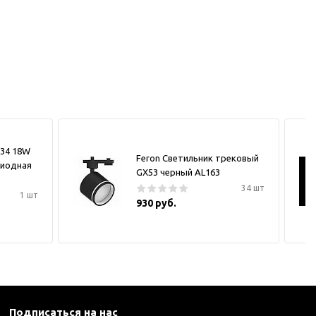
034 18W
Feron Светильник трековый
диодная
GX53 черный AL163
34 шт
1 шт
930 руб.
Подписаться на нас