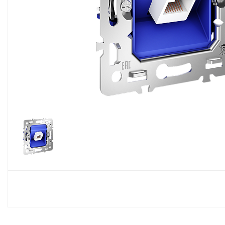
Споты
Настольные лампы
Торшеры
Светодиодные ленты
Электрика
Прожекторы
Ночники
Гирлянды
Комплектующие