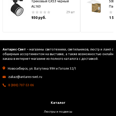
трековый GX53 черный
50В
AL163
Пан
29 шт
930 руб.
1 5
Антарес-Свет
– магазины светотехники, светильников, люстр и ламп с
обширным ассортиментом на выставке, а также возможностью онлайн
заказа в интернет-магазине из полного каталога с доставкой.
Новосибирск, ул. Ватутина 99Н и Гоголя 32/1
zakaz@antares-svet.ru
8 (800) 707-53-06
Каталог
Люстры и подвесы