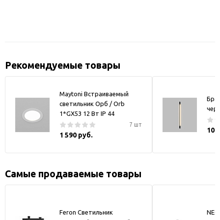
Рекомендуемые товары
Maytoni Встраиваемый
Бра
светильник Орб / Orb
чер
1*GX53 12 Вт IP 44
7 шт
10 
1 590 руб.
Самые продаваемые товары
Feron Светильник
NEO