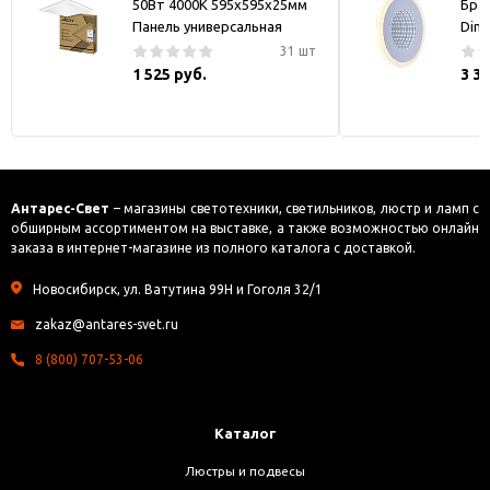
50Вт 4000К 595х595х25мм
Бра
Панель универсальная
Dim
31 шт
1 525 руб.
3 3
Антарес-Свет
– магазины светотехники, светильников, люстр и ламп с
обширным ассортиментом на выставке, а также возможностью онлайн
заказа в интернет-магазине из полного каталога с доставкой.
Новосибирск, ул. Ватутина 99Н и Гоголя 32/1
zakaz@antares-svet.ru
8 (800) 707-53-06
Каталог
Люстры и подвесы