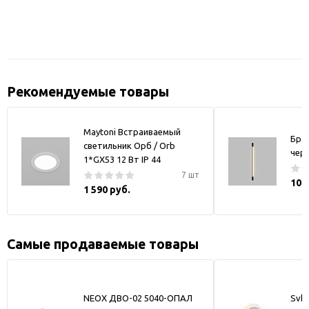
Рекомендуемые товары
Maytoni Встраиваемый
Бра
светильник Орб / Orb
чер
1*GX53 12 Вт IP 44
7 шт
10 
1 590 руб.
Самые продаваемые товары
NEOX ДВО-02 5040-ОПАЛ
Svk-