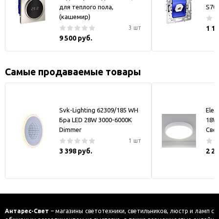
для теплого пола,
S70
(кашемир)
3 шт
1 1
9 500 руб.
Самые продаваемые товары
Svk-Lighting 62309/185 WH
Elek
Бра LED 28W 3000-6000K
18W
Dimmer
Све
1 шт
3 398 руб.
2 2
Антарес-Свет
– магазины светотехники, светильников, люстр и ламп с