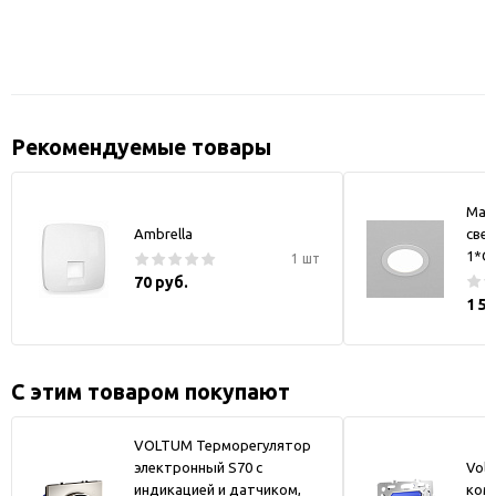
Рекомендуемые товары
May
Ambrella
свет
1*GX
1 шт
70 руб.
1 5
С этим товаром покупают
VOLTUM Терморегулятор
электронный S70 с
Vol
индикацией и датчиком,
ком