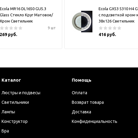
Ecola MR16 DL1650 GU5.3
Ecola GX53 5310 H4 G
Glass Стекло Круг Матовое/
с подсветкой хром-
Хром Светильник
38x126 Светильник
9 шт
269 руб.
416 руб.
Каталог
Помощь
Люстры и подвесы
Оплата
Светильники
Возврат товара
Лампы
Доставка
Конструктор
Конфиденциальность
Бра