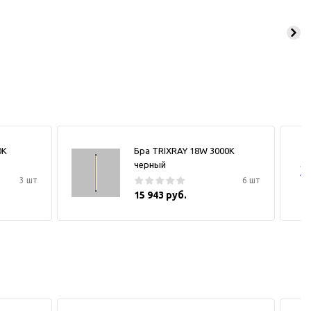
0К
Бра TRIXRAY 18W 3000К
черный
3 шт
6 шт
15 943 руб.