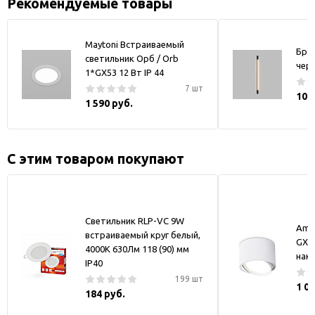
Рекомендуемые товары
Maytoni Встраиваемый
Бра
светильник Орб / Orb
чер
1*GX53 12 Вт IP 44
7 шт
10 
1 590 руб.
С этим товаром покупают
Светильник RLP-VC 9W
Amb
встраиваемый круг белый,
GX5
4000К 630Лм 118 (90) мм
нак
IP40
199 шт
1 0
184 руб.