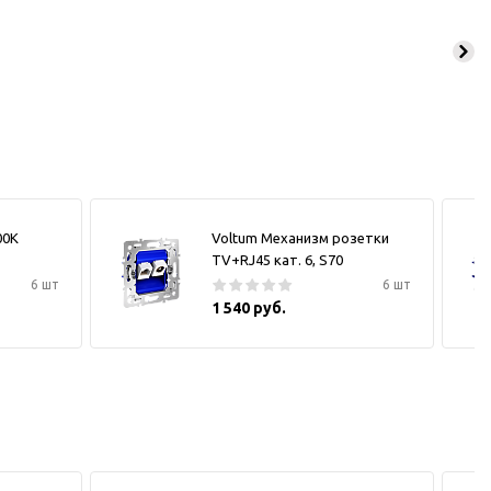
00К
Voltum Механизм розетки
TV+RJ45 кат. 6, S70
6 шт
6 шт
1 540 руб.