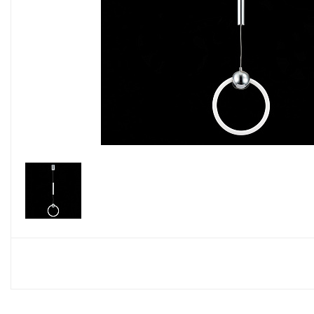
Споты
Настольные лампы
Торшеры
Светодиодные ленты
Электрика
Прожекторы
Ночники
Гирлянды
Комплектующие