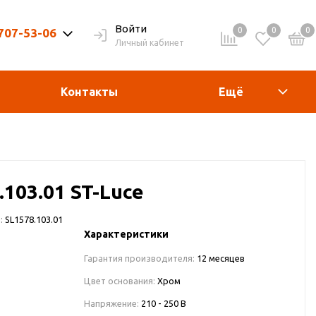
Войти
0
0
0
 707-53-06
Личный кабинет
9-20ч. | Вых. 9-19ч.
Контакты
Ещё
103.01 ST-Luce
:
SL1578.103.01
Характеристики
Гарантия производителя:
12 месяцев
Цвет основания:
Хром
Напряжение:
210 - 250 В