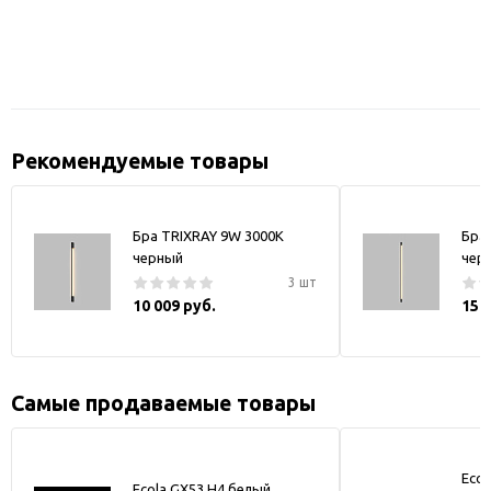
Рекомендуемые товары
Бра TRIXRAY 9W 3000К
Бра
черный
чер
3 шт
10 009 руб.
15 
Самые продаваемые товары
Ecol
Ecola GX53 H4 белый