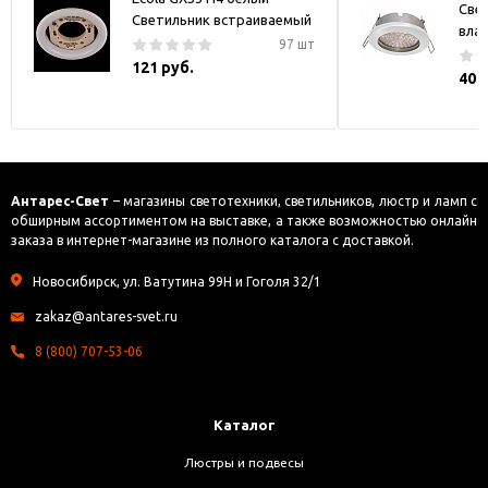
Све
Светильник встраиваемый
вла
97 шт
121 руб.
408
Антарес-Свет
– магазины светотехники, светильников, люстр и ламп с
обширным ассортиментом на выставке, а также возможностью онлайн
заказа в интернет-магазине из полного каталога с доставкой.
Новосибирск, ул. Ватутина 99Н и Гоголя 32/1
zakaz@antares-svet.ru
8 (800) 707-53-06
Каталог
Люстры и подвесы