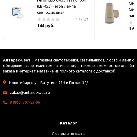
Feron LED GX53 12W 6400K
Све
(LB-453) Feron Лампа
Све
светодиодная
нак
177 шт
144 руб.
1 6
Антарес-Свет
– магазины светотехники, светильников, люстр и ламп с
обширным ассортиментом на выставке, а также возможностью онлайн
заказа в интернет-магазине из полного каталога с доставкой.
Новосибирск, ул. Ватутина 99Н и Гоголя 32/1
zakaz@antares-svet.ru
8 (800) 707-53-06
Каталог
Люстры и подвесы