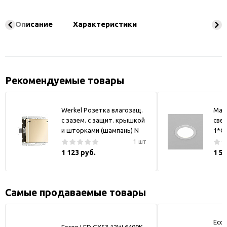
Описание
Характеристики
Рекомендуемые товары
Werkel Розетка влагозащ.
May
с зазем. с защит. крышкой
свет
и шторками (шампань) N
1*GX
1 шт
1 123 руб.
1 5
Самые продаваемые товары
Ecol