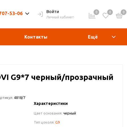
Войти
0
0
0
 707-53-06
Личный кабинет
9-20ч. | Вых. 9-19ч.
Контакты
Ещё
OVI G9*7 черный/прозрачный
ртикул:
4818/7
Характеристики
Цвет основания:
черный
Тип цоколя:
G9