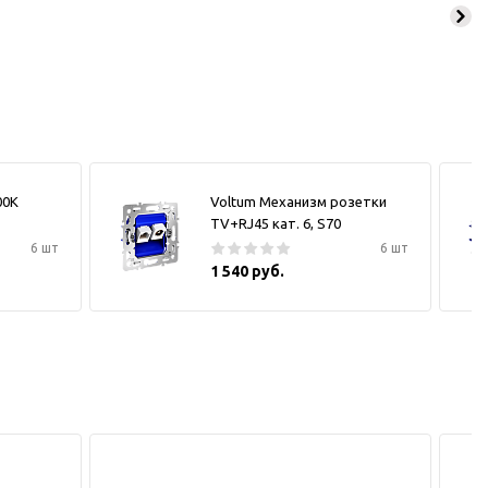
00К
Voltum Механизм розетки
TV+RJ45 кат. 6, S70
6 шт
6 шт
1 540 руб.