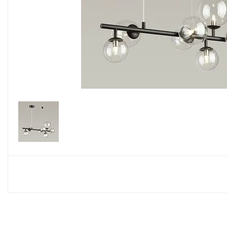
Споты
Настольные лампы
Торшеры
Светодиодные ленты
Электрика
Прожекторы
Ночники
Гирлянды
Комплектующие