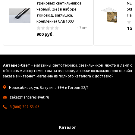
трековых светильников,
NEO
черный, 2м ( в наборе
50В
токовод, заглушка,
Пан
крепление) CAB1003
17 шт
1 5
900 руб.
Антарес-Свет
– магазины светотехники, светильников, люстр и ламп с
обширным ассортиментом на выставке, а также возможностью онлайн
заказа в интернет-магазине из полного каталога с доставкой.
Новосибирск, ул. Ватутина 99Н и Гоголя 32/1
zakaz@antares-svet.ru
8 (800) 707-53-06
Каталог