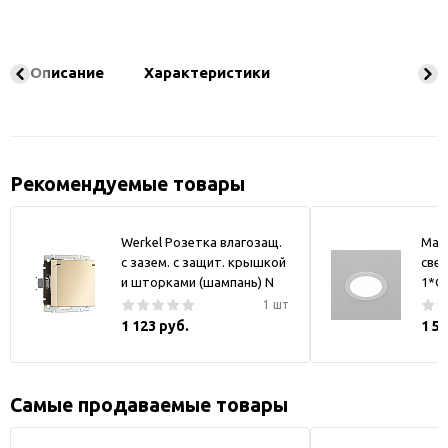
Описание
Характеристики
Рекомендуемые товары
Werkel Розетка влагозащ.
May
с зазем. с защит. крышкой
свет
и шторками (шампань) N
1*GX
1 шт
1 123 руб.
1 5
Самые продаваемые товары