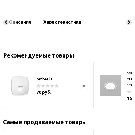
Описание
Характеристики
Рекомендуемые товары
May
Ambrella
свет
1*GX
1 шт
70 руб.
1 5
Самые продаваемые товары