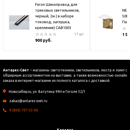
Feron Шинопровод для
трековых светильников,
NEO
черный, 2м ( в наборе
50В
токовод, заглушка,
Пан
крепление) CAB1003
17 шт
1 5
900 руб.
Антарес-Свет
– магазины светотехники, светильников, люстр и ламп с
обширным ассортиментом на выставке, а также возможностью онлайн
заказа в интернет-магазине из полного каталога с доставкой.
Новосибирск, ул. Ватутина 99Н и Гоголя 32/1
zakaz@antares-svet.ru
8 (800) 707-53-06
Каталог