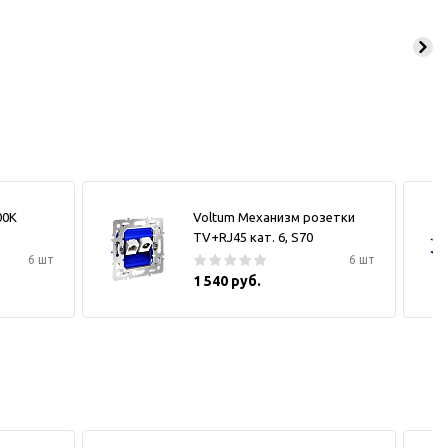
00К
Voltum Механизм розетки
TV+RJ45 кат. 6, S70
6 шт
6 шт
1 540 руб.