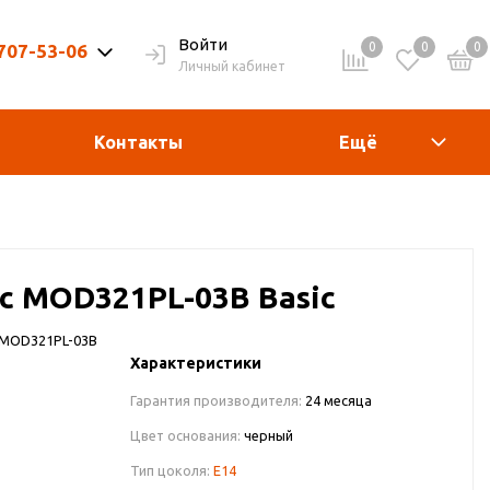
Войти
0
0
0
 707-53-06
Личный кабинет
9-20ч. | Вых. 9-19ч.
Контакты
Ещё
с MOD321PL-03B Basic
MOD321PL-03B
Характеристики
Гарантия производителя:
24 месяца
Цвет основания:
черный
Тип цоколя:
E14