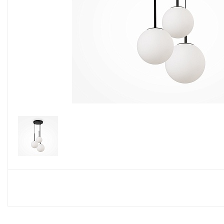
Споты
Настольные лампы
Торшеры
Светодиодные ленты
Электрика
Прожекторы
Ночники
Гирлянды
Комплектующие