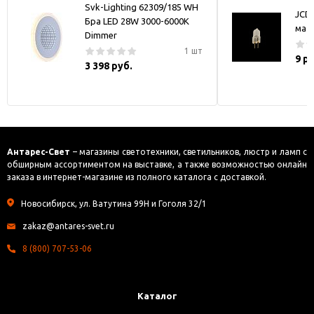
Svk-Lighting 62309/185 WH
JCD
Бра LED 28W 3000-6000K
мат
Dimmer
1 шт
9 р
3 398 руб.
Антарес-Свет
– магазины светотехники, светильников, люстр и ламп с
обширным ассортиментом на выставке, а также возможностью онлайн
заказа в интернет-магазине из полного каталога с доставкой.
Новосибирск, ул. Ватутина 99Н и Гоголя 32/1
zakaz@antares-svet.ru
8 (800) 707-53-06
Каталог