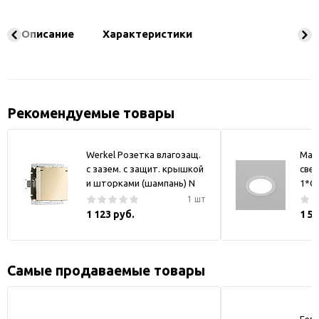
Описание
Характеристики
Рекомендуемые товары
Werkel Розетка влагозащ.
May
с зазем. с защит. крышкой
свет
и шторками (шампань) N
1*GX
1 шт
1 123 руб.
1 5
Самые продаваемые товары