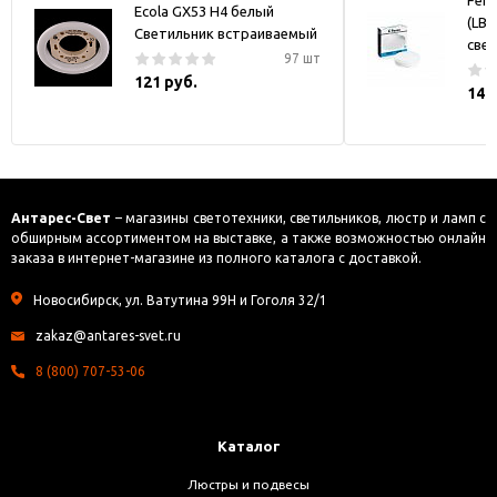
Fero
Ecola GX53 H4 белый
(LB-
Светильник встраиваемый
све
97 шт
121 руб.
144
Антарес-Свет
– магазины светотехники, светильников, люстр и ламп с
обширным ассортиментом на выставке, а также возможностью онлайн
заказа в интернет-магазине из полного каталога с доставкой.
Новосибирск, ул. Ватутина 99Н и Гоголя 32/1
zakaz@antares-svet.ru
8 (800) 707-53-06
Каталог
Люстры и подвесы