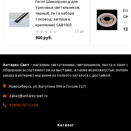
Feron Шинопровод для
трековых светильников,
Ecol
черный, 2м ( в наборе
Све
токовод, заглушка,
крепление) CAB1003
121
17 шт
900 руб.
Антарес-Свет
– магазины светотехники, светильников, люстр и ламп с
обширным ассортиментом на выставке, а также возможностью онлайн
заказа в интернет-магазине из полного каталога с доставкой.
Новосибирск, ул. Ватутина 99Н и Гоголя 32/1
zakaz@antares-svet.ru
8 (800) 707-53-06
Каталог