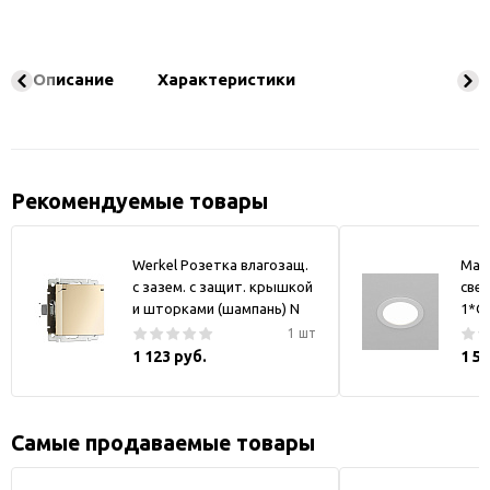
Описание
Характеристики
Рекомендуемые товары
Werkel Розетка влагозащ.
May
с зазем. с защит. крышкой
свет
и шторками (шампань) N
1*GX
1 шт
1 123 руб.
1 5
Самые продаваемые товары