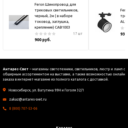
Feron Шинопровод для
трековых светильников,
Fer
черный, 2м ( в наборе
тре
токовод, заглушка,
AL1
крепление) CAB1003
17 шт
930
900 руб.
Антарес-Свет
– магазины светотехники, светильников, люстр и ламп с
обширным ассортиментом на выставке, а также возможностью онлайн
заказа в интернет-магазине из полного каталога с доставкой.
Новосибирск, ул. Ватутина 99Н и Гоголя 32/1
zakaz@antares-svet.ru
8 (800) 707-53-06
Каталог