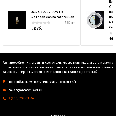
Ecol
Стек
JCD G4 220V 20W FR
пря
матовая Лампа галогенная
под
мат
585 шт
Све
9 руб.
469
Антарес-Свет
– магазины светотехники, светильников, люстр и ламп с
обширным ассортиментом на выставке, а также возможностью онлайн
заказа в интернет-магазине из полного каталога с доставкой.
Новосибирск, ул. Ватутина 99Н и Гоголя 32/1
zakaz@antares-svet.ru
8 (800) 707-53-06
Каталог