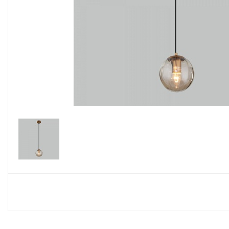
Споты
Настольные лампы
Торшеры
Светодиодные ленты
Электрика
Прожекторы
Ночники
Гирлянды
Комплектующие