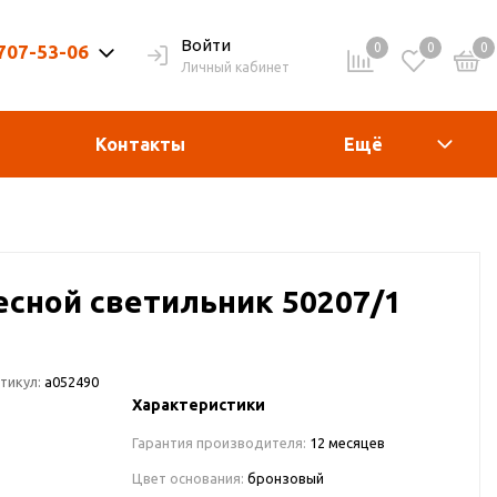
Войти
0
0
0
 707-53-06
Личный кабинет
9-20ч. | Вых. 9-19ч.
Контакты
Ещё
есной светильник 50207/1
тикул:
a052490
Характеристики
Гарантия производителя:
12 месяцев
Цвет основания:
бронзовый