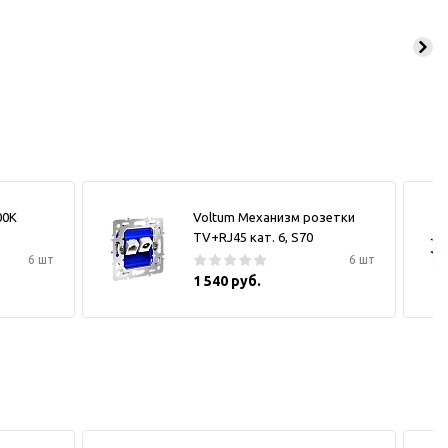
00К
Voltum Механизм розетки
TV+RJ45 кат. 6, S70
6 шт
6 шт
1 540 руб.