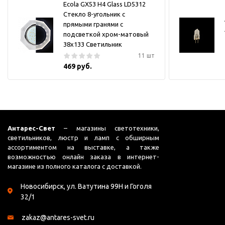
Ecola GX53 H4 Glass LD5312
Стекло 8-угольник с
прямыми гранями с
подсветкой хром-матовый
38x133 Светильник
11 шт
469 руб.
Антарес-Свет
– магазины светотехники,
светильников, люстр и ламп с обширным
ассортиментом на выставке, а также
возможностью онлайн заказа в интернет-
магазине из полного каталога с доставкой.
Новосибирск, ул. Ватутина 99Н и Гоголя
32/1
zakaz@antares-svet.ru