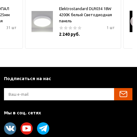
ОПАЛ
Elektrostandard DLR034 18W
х25мм
4200K белый Светодиодная
ая
панель
31 шт
1 шт
2 240 руб.
Подписаться на нас
Мы в соц. сетях