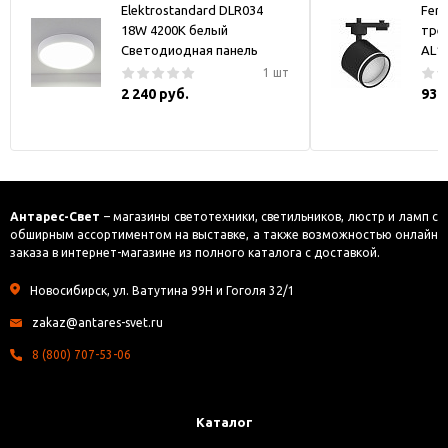
Elektrostandard DLR034
Fer
18W 4200K белый
тре
Светодиодная панель
AL1
1 шт
2 240 руб.
930
Антарес-Свет
– магазины светотехники, светильников, люстр и ламп с
обширным ассортиментом на выставке, а также возможностью онлайн
заказа в интернет-магазине из полного каталога с доставкой.
Новосибирск, ул. Ватутина 99Н и Гоголя 32/1
zakaz@antares-svet.ru
8 (800) 707-53-06
Каталог