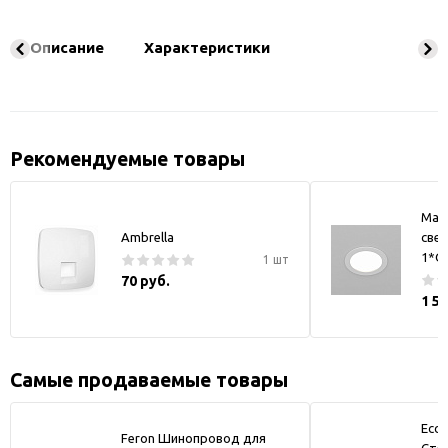
Описание
Характеристики
Рекомендуемые товары
May
Ambrella
свет
1*GX
1 шт
70 руб.
1 5
Самые продаваемые товары
Ecol
Feron Шинопровод для