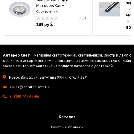
черн
Матовое/Хром
токо
Светильник
кре
9 шт
269 руб.
900
Антарес-Свет
– магазины светотехники, светильников, люстр и ламп с
обширным ассортиментом на выставке, а также возможностью онлайн
заказа в интернет-магазине из полного каталога с доставкой.
Новосибирск, ул. Ватутина 99Н и Гоголя 32/1
zakaz@antares-svet.ru
8 (800) 707-53-06
Каталог
Люстры и подвесы