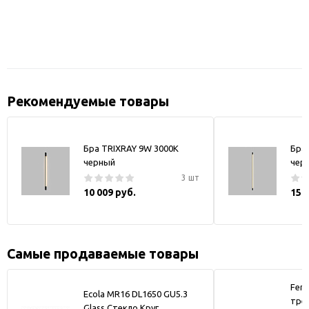
Рекомендуемые товары
Бра TRIXRAY 9W 3000К
Бра
черный
чер
3 шт
10 009 руб.
15 
Самые продаваемые товары
Fer
Ecola MR16 DL1650 GU5.3
тре
Glass Стекло Круг