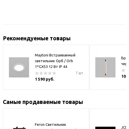
Рекомендуемые товары
Maytoni Встраиваемый
Бра
светильник Орб / Orb
чер
1*GX53 12 Вт IP 44
7 шт
10 
1 590 руб.
Самые продаваемые товары
Feron Светильник
JCD