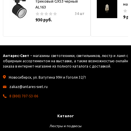
трековый GX53 черный
мат
AL163
34 шт
9 р
930 руб.
Антарес-Свет
– магазины светотехники, светильников, люстр и ламп с
обширным ассортиментом на выставке, а также возможностью онлайн
заказа в интернет-магазине из полного каталога с доставкой.
Новосибирск, ул. Ватутина 99Н и Гоголя 32/1
zakaz@antares-svet.ru
8 (800) 707-53-06
Каталог
Люстры и подвесы